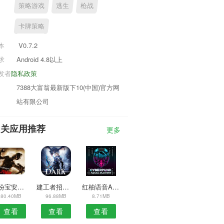
策略游戏
逃生
枪战
卡牌策略
本
V0.7.2
求
Android 4.8以上
发者
隐私政策
7388大富翁最新版下10(中国)官方网
站有限公司
相关应用推荐
更多
备份宝安卓版
建工者招工安卓版
红柚语音APP
80.40MB
96.88MB
8.71MB
查看
查看
查看