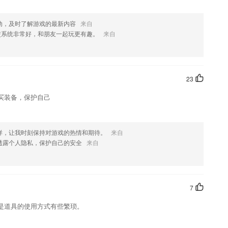
动，及时了解游戏的最新内容
来自
交系统非常好，和朋友一起玩更有趣。
来自
绍，如果您喜欢这款软件，您可以到应用商店进行打分评论，说出您的使用
修改。
23
买装备，保护自己
样，让我时刻保持对游戏的热情和期待。
来自
透露个人隐私，保护自己的安全
来自
7
是道具的使用方式有些繁琐。