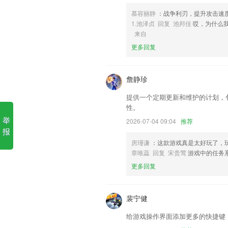
慕容丽静
：战争利刃，提升攻击速
6,自媒体策划、开业活动、节日促销、日
1.池泽贞 回复 池邦佳
哎，为什么
7388大富翁最新版下10软件优
来自
更多回复
1.软件还有不同的单词的联系，让孩子就
2.汉德词典、德德词典、德英词典，历经
詹静珍
3.既丰富了孩子的娱乐时间又可以学习更
4.涵盖全球热门留学地的签证办理流程，
提供一个定期更新和维护的计划，
性。
5.辅助孩子学习，给与解题思路指引，
举
2026-07-04 09:04
推荐
6.学习汉字不仅要认字，还要会写字，
报
字笔顺声音引导，跟我学写汉字吧。
房瑾谦
：这款游戏真是太好玩了，
7388大富翁最新版下10更新了
章唯蕊 回复 宋贵莺
游戏中的任务
更多回复
【数据易道】SSL模式商家支持数据查看
直接追踪 Flipboard 上的用户来留意
裴宁健
为用户提供更好的体验。
修复因获取视频长度失败闪退的BUG
给游戏操作界面添加更多的快捷键