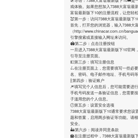
🛫导语：
7388大富翁最新版下10
🚚
戏体验。如果您想加入
7388大富翁最
富翁最新版下10
的注册流程，让您轻
💒第一步：访问7388大富翁最新版下1
首先，打开您的浏览器，输入
7388
（http://www.chinacar.com.cn/b
引擎搜索或直接输入网址来访问。
🏟第二步：点击注册按钮
一旦进入
7388大富翁最新版下10
官网
引导至注册页面。
💵第三步：填写注册信息
🛴在注册页面上，您需要填写一些必
名、密码、电子邮件地址、手机号码
🍾第四步：验证账户
🎆填写完个人信息后，您可能需要进
手机号码发送一条验证信息，您需要
子滥用您的个人信息。
🕖第五步：设置安全选项
7388大富翁最新版下10
通常要求您设
题和答案，启用两步验证等功能。请
安全。
🏜第六步：阅读并同意条款
🏫在注册过程中，
7388大富翁最新版下