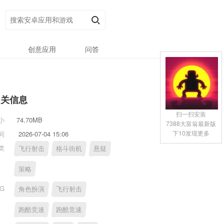
创意应用
问答
相关信息
扫一扫安装
小
74.70MB
7388大富翁最新版
下10发现更多
间
2026-07-04 15:06
类
飞行射击
格斗街机
悬疑
策略
AG
角色扮演
飞行射击
跑酷竞速
跑酷竞速