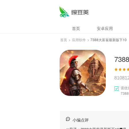
首页
安卓应用
首页
>
应用软件
>
7388大富翁最新版下10
73
81081
需优
73
小编点评