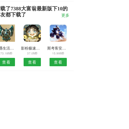
载了7388大富翁最新版下10的
朋友都下载了
更多
西遇生活安卓版
影粉极速版预约安卓版
斯考客安卓版
73.18MB
37.0MB
15.99MB
查看
查看
查看