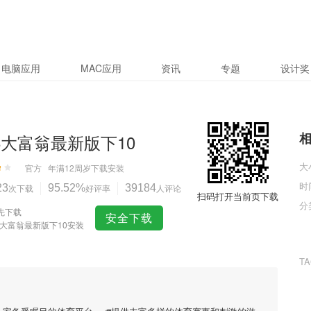
电脑应用
MAC应用
资讯
专题
设计奖
88大富翁最新版下10
大
官方
年满12周岁
下载安装
时
23
次下载
95.52%
好评率
39184
人评论
扫码打开当前页下载
分
先下载
安全下载
88大富翁最新版下10安装
T