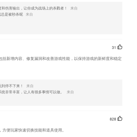
度和伤害输出，让你成为战场上的杀戮者！
来自
常引流等方案提供
我总是被秒杀呢
来自
势
通过软件更加轻松的记住不同的单词。
数年修订，权威详实；
多的成语知识
31
简单高效开启留学之旅
包括新增内容、修复漏洞和改善游戏性能，以保持游戏的新鲜度和稳定
让孩子能够自主的完成每一道题，做题印象更深刻。
写字是对儿童早教汉字练习较高要求，类似写字卡片、识字卡片，创新汉
玩到停不下来！
来自
什么?
系统非常丰富，让人有很多事情可以做。
来自
功能；
他们收集进杂志的精彩内容
828
，方便玩家快速切换技能和道具使用。