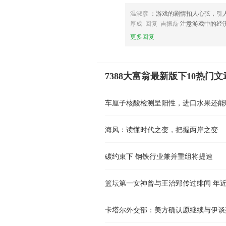
温淑彦
：游戏的剧情扣人心弦，引
厚成 回复 吉振磊
注意游戏中的经
更多回复
7388大富翁最新版下10热门文
车厘子核酸检测呈阳性，进口水果还能
海风：读懂时代之变，把握两岸之变
碳约束下 钢铁行业兼并重组将提速
篮坛第一女神曾与王治郅传过绯闻 年近
卡塔尔外交部：美方确认愿继续与伊谈