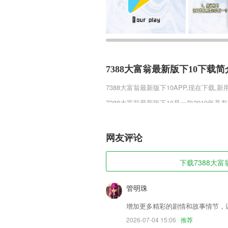
7388大富翁最新版下10下载简
7388大富翁最新版下10
APP,现在下载,
7388大富翁最新版下10是一款2019
来捕捉，神宠助战轻松畅游天下，组队冒
趣，体味原汁原味的异国修仙之旅，给你
网友评论
7388大富翁最新版下10软件特
1,内容详尽：古文典籍收录了16本古典
下载7388大富
古典名著的要领
2,结合本地各种民生服务打造内蒙古本地
管明珠
3,【海量钢铁资源查找】
增加更多精彩的剧情和故事情节，
4,酒店攻略：热门/特色区域尽在掌握，
2026-07-04 15:06
推荐
5,名校老师讲解,结合趣味性和专业性的教