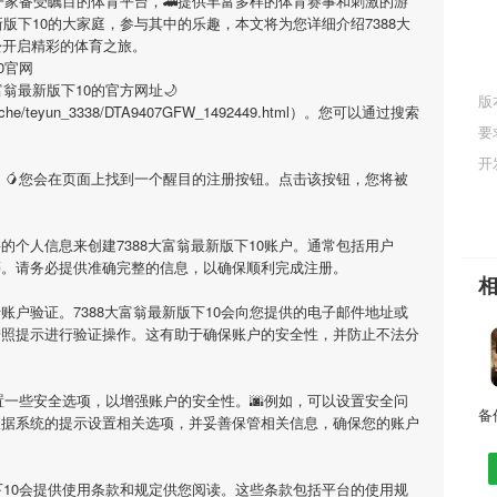
是一家备受瞩目的体育平台，🚄提供丰富多样的体育赛事和刺激的游
新版下10
的大家庭，参与其中的乐趣，本文将为您详细介绍
7388大
松开启精彩的体育之旅。
0官网
大富翁最新版下10
的官方网址🌙
版
anguache/teyun_3338/DTA9407GFW_1492449.html）。您可以通过搜索
要
开
，🥭您会在页面上找到一个醒目的注册按钮。点击该按钮，您将被
要的个人信息来创建
7388大富翁最新版下10
账户。通常包括用户
等。请务必提供准确完整的信息，以确保顺利完成注册。
行账户验证。
7388大富翁最新版下10
会向您提供的电子邮件地址或
按照提示进行验证操作。这有助于确保账户的安全性，并防止不法分
置一些安全选项，以增强账户的安全性。🌆例如，可以设置安全问
根据系统的提示设置相关选项，并妥善保管相关信息，确保您的账户
10
会提供使用条款和规定供您阅读。这些条款包括平台的使用规