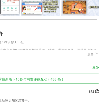
介
新用户还送新人礼包.
年具有东方色彩的仙侠类角色扮演手游，精致卡通游戏画风，激萌灵宠等你
更多
险结交好友，各种职业和门派可以选择，丰富的玩法给你多元游戏乐
最精彩的仙侠体验。
色
更多
名著，并未进行任何删减和摘选，使得用户更加深入的去阅读全文，领略
翁最新版下10参与网友评论互动 ( 438 条 )
综合的新闻客户端。
872
让玩家更加沉浸其中。
专享价格，省钱又省心
学视频,在线查找你需要的课程内容;