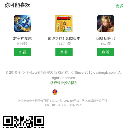
你可能喜欢
更多
君子神魔志
传说之旅1.6.83版本
囚徒历险记
5.75GB
732.74MB
88.0MB
查看
查看
查看
© 2010 至今 手机pc端下载安装 版权所有。© Since 2010 daxiongtv.com . All
rights reserved.
版权保护投诉指引
・
增值电信业务经营许可证：京ICP备19043480号-2
网络出版服务许可证：
（署）网出证（京）字第827号