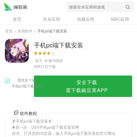
手机pc端下载安装
首页
安卓应用
电脑应用
MAC应用
资讯
专题
设计奖
创意应用
首页
>
应用软件
>
手机pc端下载安装
问答
手机pc端下载安装
官方
年满16周岁
次下载
93871
需优先下载
安全下载
手机pc端下载安装
需下载豌豆荚APP
软件教程
🍹手机pc端下载安装🍹
❥第一步：访问手机pc端下载安装官网
首先，打开您的浏览器，输入手机pc端下载安装的官方网址