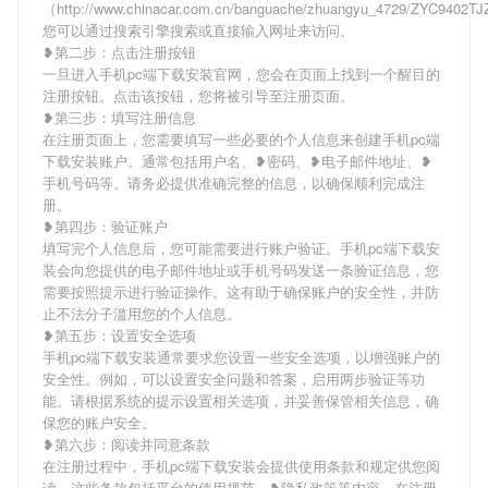
（http://www.chinacar.com.cn/banguache/zhuangyu_4729/ZYC9402T
您可以通过搜索引擎搜索或直接输入网址来访问。
❥第二步：点击注册按钮
一旦进入手机pc端下载安装官网，您会在页面上找到一个醒目的
注册按钮。点击该按钮，您将被引导至注册页面。
❥第三步：填写注册信息
在注册页面上，您需要填写一些必要的个人信息来创建手机pc端
下载安装账户。通常包括用户名、❥密码、❥电子邮件地址、❥
手机号码等。请务必提供准确完整的信息，以确保顺利完成注
册。
❥第四步：验证账户
填写完个人信息后，您可能需要进行账户验证。手机pc端下载安
装会向您提供的电子邮件地址或手机号码发送一条验证信息，您
需要按照提示进行验证操作。这有助于确保账户的安全性，并防
止不法分子滥用您的个人信息。
❥第五步：设置安全选项
手机pc端下载安装通常要求您设置一些安全选项，以增强账户的
安全性。例如，可以设置安全问题和答案，启用两步验证等功
能。请根据系统的提示设置相关选项，并妥善保管相关信息，确
保您的账户安全。
❥第六步：阅读并同意条款
在注册过程中，手机pc端下载安装会提供使用条款和规定供您阅
读。这些条款包括平台的使用规范、❥隐私政策等内容。在注册