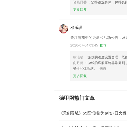
诸葛雁香
：坚持锻炼身体，保持良
更多回复
邓乐琪
关注游戏中的更新和活动公告，及
2026-07-04 03:45
推荐
徐洁琰
：游戏的难度设置合理，既
向月芸
：游戏的客服系统非常周到
畅性和体验感。
来自
更多回复
德甲网热门文章
《天剑灵域》55区“骈指为剑”27日火