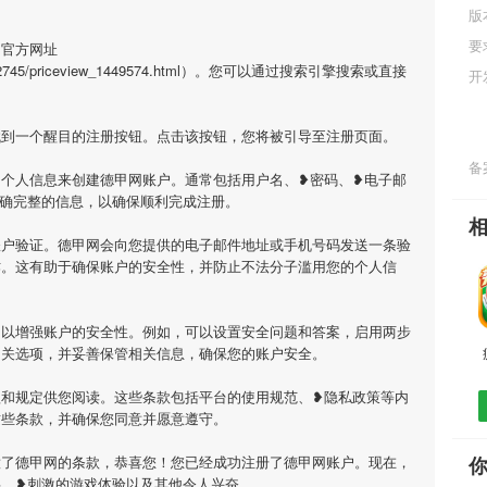
版
要
的官方网址
dealer/2745/priceview_1449574.html）。您可以通过搜索引擎搜索或直接
开
找到一个醒目的注册按钮。点击该按钮，您将被引导至注册页面。
备案
个人信息来创建德甲网账户。通常包括用户名、❥密码、❥电子邮
确完整的信息，以确保顺利完成注册。
账户验证。德甲网会向您提供的电子邮件地址或手机号码发送一条验
作。这有助于确保账户的安全性，并防止不法分子滥用您的个人信
，以增强账户的安全性。例如，可以设置安全问题和答案，启用两步
相关选项，并妥善保管相关信息，确保您的账户安全。
款和规定供您阅读。这些条款包括平台的使用规范、❥隐私政策等内
这些条款，并确保您同意并愿意遵守。
意了德甲网的条款，恭喜您！您已经成功注册了德甲网账户。现在，
事、❥刺激的游戏体验以及其他令人兴奋。