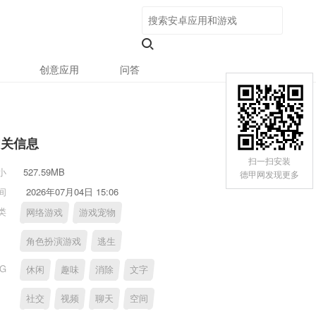
创意应用
问答
相关信息
扫一扫安装
小
527.59MB
德甲网发现更多
间
2026年07月04日 15:06
类
网络游戏
游戏宠物
角色扮演游戏
逃生
AG
休闲
趣味
消除
文字
社交
视频
聊天
空间