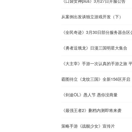
《口袋女神plus》3月27日开服公告
从案例出发谈独立游戏开发（下）
《全民奇迹》3月30日部分服务器合区
《勇者逗饿龙》日漫三国明星大集合
《大主宰》手游一次认真的手游之旅 
霸图待立《龙纹三国》全新156区开启
《剑途OL》愚人节 愚你没商量
《最强王者2》删档内测即将来袭
策略手游《战舰少女》宣传片