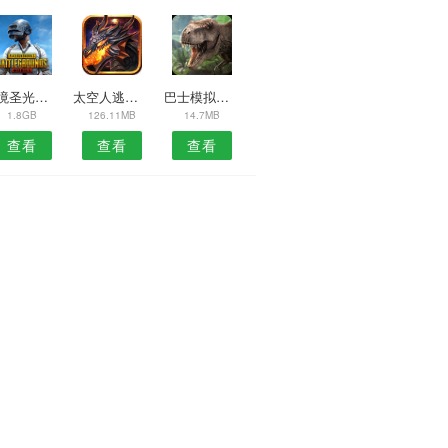
危境圣光传说游戏
太空人逃离空间站
巴士模拟器21
1.8GB
126.11MB
14.7MB
查看
查看
查看