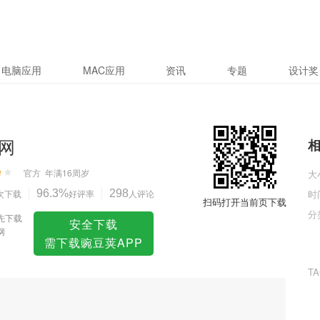
电脑应用
MAC应用
资讯
专题
设计奖
网
官方
年满16周岁
大
次下载
96.3%
好评率
298
人评论
时
扫码打开当前页下载
分
先下载
安全下载
网
需下载豌豆荚APP
T