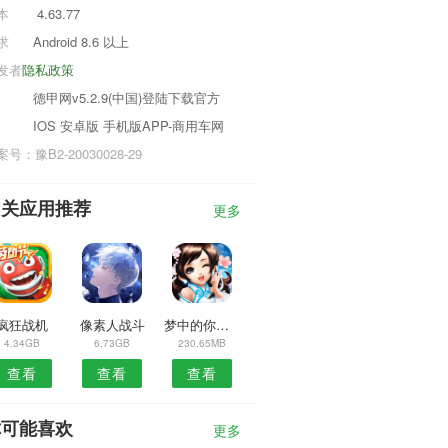
本
4.63.77
求
Android 8.6 以上
发者
隐私政策
德甲网v5.2.9(中国)登陆下载官方
IOS 安卓版 手机版APP-商用车网
号：豫B2-20030028-29
相关应用推荐
更多
疯狂战机
像素人战斗
梦中的你安卓版
4.34GB
6.73GB
230.65MB
查看
查看
查看
你可能喜欢
更多