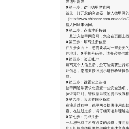
⏰德甲网⏰
❥第一步：访问德甲网官网
首先，打开您的浏览器，输入德甲网
（http://www.chinacar.com.cn/
输入网址来访问。
❥第二步：点击注册按钮
一旦进入德甲网官网，您会在页面上
❥第三步：填写注册信息
在注册页面上，您需要填写一些必要的
件地址、❥手机号码等。请务必提供准
❥第四步：验证账户
填写完个人信息后，您可能需要进行
证信息，您需要按照提示进行验证操
息。
❥第五步：设置安全选项
德甲网通常要求您设置一些安全选项
验证等功能。请根据系统的提示设置
❥第六步：阅读并同意条款
在注册过程中，德甲网会提供使用条
容。在注册之前，请仔细阅读并理解
❥第七步：完成注册
一旦您完成了所有必要的步骤，并同
您可以畅享德甲网提供的丰富体育赛