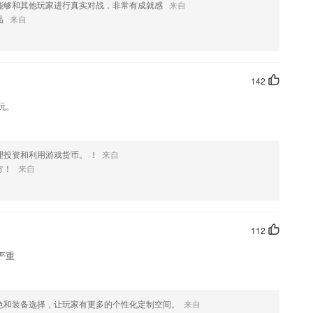
，能够和其他玩家进行真实对战，非常有成就感
来自
品
来自
142
玩。
理投资和利用游戏货币。 ！
来自
方！
来自
112
严重
色和装备选择，让玩家有更多的个性化定制空间。
来自