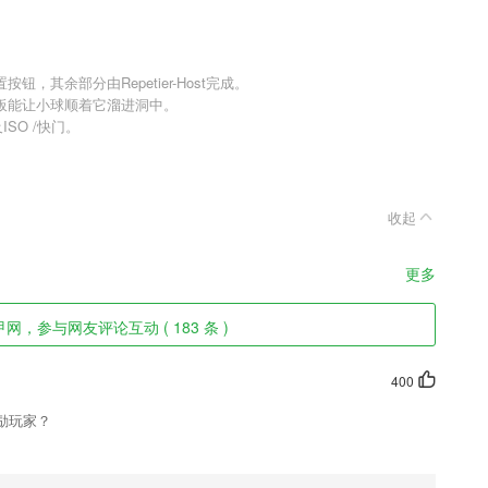
其余部分由Repetier-Host完成。
板能让小球顺着它溜进洞中。
ISO /快门。
收起
更多
网，参与网友评论互动 ( 183 条 )
400
励玩家？