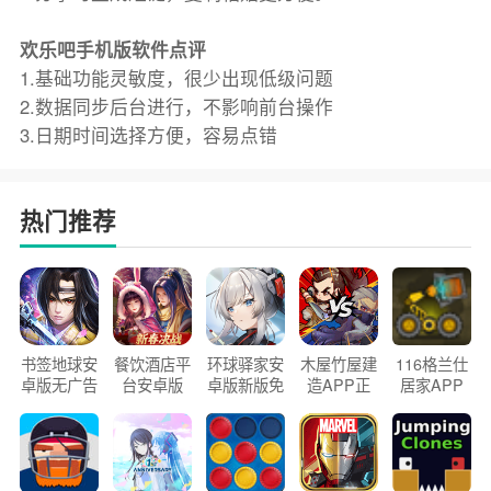
欢乐吧手机版软件点评
1.基础功能灵敏度，很少出现低级问题
2.数据同步后台进行，不影响前台操作
3.日期时间选择方便，容易点错
热门推荐
书签地球安
餐饮酒店平
环球驿家安
木屋竹屋建
116格兰仕
卓版无广告
台安卓版
卓版新版免
造APP正
居家APP
官方正版
2026版
费下载
版2026
手机版