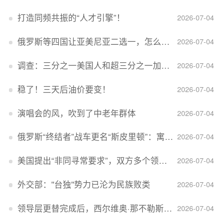
打造同频共振的“人才引擎”！
2026-07-04
俄罗斯等四国让亚美尼亚二选一，怎么回事？
2026-07-04
调查：三分之一美国人和超三分之一加拿大人感到经济压力
2026-07-04
稳了！三天后油价要变！
2026-07-04
演唱会的风，吹到了中老年群体
2026-07-04
俄罗斯“终结者”战车更名“斯皮里顿”：寓意强大可靠，彰显俄精神力量
2026-07-04
美国提出“非同寻常要求”，双方多个领域分歧依旧，印美贸易谈判进入“关键阶段”
2026-07-04
外交部：''台独''势力已沦为民族败类
2026-07-04
领导层更替完成后，西尔维奥·那不勒斯出任Lucid首席执行官
2026-07-04