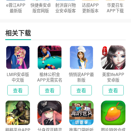
e蓉江APP
快捷奏安卓
射洪容兴物
达叔APP
华夏召车
最新版
版官网版
业安卓版客
更新版本
APP下载
户端
2026
安装2026
相关下载
LMIR安卓版
榆林公积金
悄悄说APP最
美家lifeAPP
中文版
APP无需实名
新版
安卓版
认证版
查看
查看
查看
查看
稿稿平台APP
分身双开精灵
故事口袋听听
图片特效合成