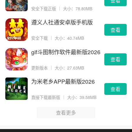
查看
安全下载正版
｜
大小：78.80MB
遵义人社通安卓版手机版
查看
安全下载
｜
大小：40.74MB
gif斗图制作软件最新版2026
版
查看
更新版本
｜
大小：27.63MB
为米老乡APP最新版2026
查看
直接下载最新版
｜
大小：39.58MB
查看更多