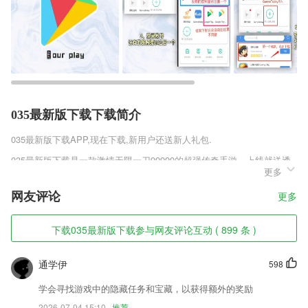
035最新版下载下载简介
035最新版下载
APP,现在下载,新用户还送新人礼包.
035最新版下载是一款激情无限一刀99999的超强传奇手游，上线就送透
更多
视戒指，指定爆率专爆神装，装备回收元宝福利，爽快的激战透视戒指传
奇体验，等待玩家们的的加入，一同在透视99999传奇的世界里，享受完
网友评论
更多
美呈现的传奇盛宴吧。
035最新版下载软件特色
下载035最新版下载参与网友评论互动 ( 899 条 )
1,能一键分享各大社交平台,让你秀出你的高手速
通学伊
598
2,通过图片和声音场景帮助2265宝宝学习英文单词。
3,*300节免费绘本课，全天直播
学会寻找游戏中的隐藏任务和宝藏，以获得额外的奖励
2026-07-04 15:10
推荐