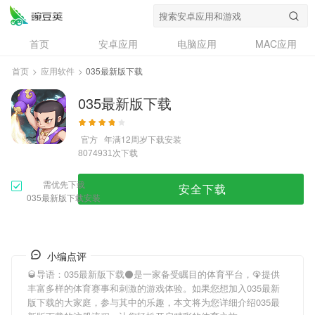
首页
安卓应用
电脑应用
MAC应用
资讯
专题
设计奖
创意应用
首页
>
应用软件
>
035最新版下载
问答
035最新版下载
官方
年满12周岁
下载安装
次下载
8074931
需优先下载
安全下载
035最新版下载安装
小编点评
🥃导语：
035最新版下载
⚫是一家备受瞩目的体育平台，🦚提供
丰富多样的体育赛事和刺激的游戏体验。如果您想加入
035最新
版下载
的大家庭，参与其中的乐趣，本文将为您详细介绍
035最