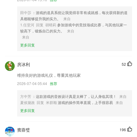
4,【多重认证】
5,结合交规变化逐题整理题目详解,理解透彻更好记忆
田中莎
：游戏的道具系统让我觉得非常有成就感，每次获得新的道
6,【多重认证】
具都能够提升我的实力。
来自
1.任堂河 回复 胡晴莉
参加游戏中的竞技场或比赛，与其他玩家一
035最新版下载软件优势
较高下，锻炼自己的实力。
来自
来自
1.学生的在校情况能够让大家有进一步的了解，能够轻松的实现家校互通
更多回复
2.在这里，可以查看每个知识点的学习情况，也可以了解自己整体的水平
3.分享你的考题，吐槽你的考试经历，对你的考题投票，覆盖全线考点的
蹲题集合。
房冰利
52
4.英语爱好者聚集，一起学习不孤单 ，已有5000多所学校，2万多个知米
维持良好的游戏礼仪，尊重其他玩家
小班，大家一起进步！
2026-07-04 05:44
推荐
5.我的收藏;收藏需要特别注意的题目,时刻加深理解.
方中芳
：这款游戏的音效设计真是太棒了，让人身临其境！
来自
6.教师端应用主要包括布置作业、发送通知、发放成绩、课程表、好友聊
夏侯黛政 回复 米群顺
游戏的操作简单直观，上手很容易
来自
天等等；
更多回复
035最新版下载更新了什么?
我的收藏板块增加智能找图功能，多维度筛选收藏的内容；我的课程板块
新增学习报告，展示及分享学习数据；修复了一些bug，提升了稳定性
窦蓉璧
196