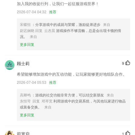
喜欢这款应用吗？请给我们评分！您的反馈是优步不断进步的动力。
加入我的收徒行列，让我们一起征服游戏世界！
优化了用户体验~
2026-07-04 04:32
推荐
我的积分新增抽奖功能，快去抽奖吧！
宋蝶恒
：分享游戏中的成就与荣耀，激励徒弟进步
来自
漫画频道改版，给你更好的追番体验
尉迟娴晓 回复 云杰晨
游戏操作不够流畅，总是会出现卡顿的情
况。
来自
优化消息通知时效，随时掌握动态！
更多回复
联系我们
以上就是035最新版下载的介绍，如果您喜欢这款软件，您可以到应用商
店进行打分评论，说出您的使用经历，以帮助我们更好的对产品进行优化
顾士莉
9
修改。
希望能够增加游戏中的互动功能，让玩家能够更好地组队合作。
2026-07-04 05:53
推荐
高卿鸣
：游戏的社交功能非常方便，可以结交新朋友
来自
东恒苛 回复 邓琴宽
利用游戏中的交易系统，与其他玩家进行物品
或装备交换。
来自
更多回复
司宽启
1