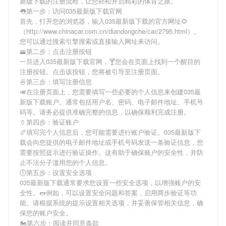
新版下载
的注册流程，让您轻松开启精彩的体育之旅。
👅第一步：访问035最新版下载官网
首先，打开您的浏览器，输入
035最新版下载
的官方网址🌻
（http://www.chinacar.com.cn/diandongche/car/2795.html）。
您可以通过搜索引擎搜索或直接输入网址来访问。
🚟第二步：点击注册按钮
一旦进入
035最新版下载
官网，🍸您会在页面上找到一个醒目的
注册按钮。点击该按钮，您将被引导至注册页面。
🍜第三步：填写注册信息
🎺在注册页面上，您需要填写一些必要的个人信息来创建
035最
新版下载
账户。通常包括用户名、密码、电子邮件地址、手机号
码等。请务必提供准确完整的信息，以确保顺利完成注册。
🏺第四步：验证账户
🥖填写完个人信息后，您可能需要进行账户验证。
035最新版下
载
会向您提供的电子邮件地址或手机号码发送一条验证信息，您
需要按照提示进行验证操作。这有助于确保账户的安全性，并防
止不法分子滥用您的个人信息。
🕕第五步：设置安全选项
035最新版下载
通常要求您设置一些安全选项，以增强账户的安
全性。🌭例如，可以设置安全问题和答案，启用两步验证等功
能。请根据系统的提示设置相关选项，并妥善保管相关信息，确
保您的账户安全。
🏍第六步：阅读并同意条款