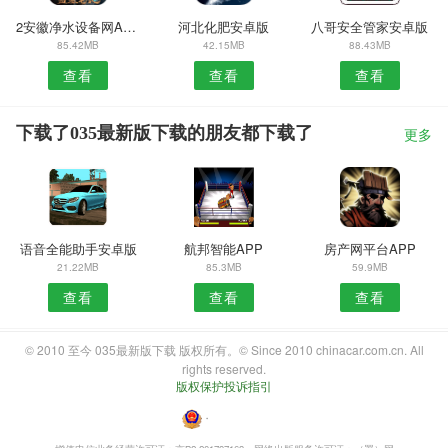
2安徽净水设备网APP
河北化肥安卓版
八哥安全管家安卓版
85.42MB
42.15MB
88.43MB
查看
查看
查看
下载了035最新版下载的朋友都下载了
更多
语音全能助手安卓版
航邦智能APP
房产网平台APP
21.22MB
85.3MB
59.9MB
查看
查看
查看
© 2010 至今 035最新版下载 版权所有。© Since 2010 chinacar.com.cn. All
rights reserved.
版权保护投诉指引
・