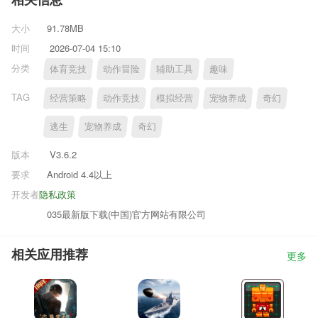
相关信息
大小
91.78MB
时间
2026-07-04 15:10
分类
体育竞技
动作冒险
辅助工具
趣味
TAG
经营策略
动作竞技
模拟经营
宠物养成
奇幻
逃生
宠物养成
奇幻
版本
V3.6.2
要求
Android 4.4以上
开发者
隐私政策
035最新版下载(中国)官方网站有限公司
相关应用推荐
更多