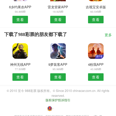
6乡约果农APP
雷龙管家APP
吉视宝安卓版
56.88MB
19.92MB
60.54MB
查看
查看
查看
下载了988彩票的朋友都下载了
更多
神州无线APP
9梦装客APP
4粉我APP
77.50MB
95.96MB
40.98MB
查看
查看
查看
© 2010 至今 988彩票 版权所有。© Since 2010 chinacar.com.cn. All rights
reserved.
版权保护投诉指引
・