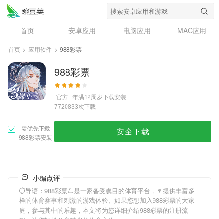
首页
安卓应用
电脑应用
MAC应用
资讯
专题
设计奖
创意应用
首页
>
应用软件
>
988彩票
问答
988彩票
官方
年满12周岁
下载安装
次下载
7720833
需优先下载
安全下载
988彩票安装
小编点评
⏱导语：
988彩票
🛴是一家备受瞩目的体育平台，🍷提供丰富多
样的体育赛事和刺激的游戏体验。如果您想加入
988彩票
的大家
庭，参与其中的乐趣，本文将为您详细介绍
988彩票
的注册流