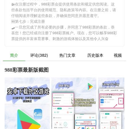
🚁在注册过程中，
988彩票
会提供使用条款和规定供您阅读。这
些条款包括平台的使用规范、隐私政策等内容。在注册之前，请
仔细阅读并理解这些条款，并确保您同意并愿意遵守。
🆕第七步：完成注册
🛹一旦您完成了所有必要的步骤，并同意了
988彩票
的条款，恭
喜您！您已经成功注册了988彩票账户。现在，您可以畅享
988彩
票
提供的丰富体育赛事、刺激的游戏体验以及其他令人兴奋
简介
评论(382)
热门文章
历史版本
视频
988彩票最新版截图