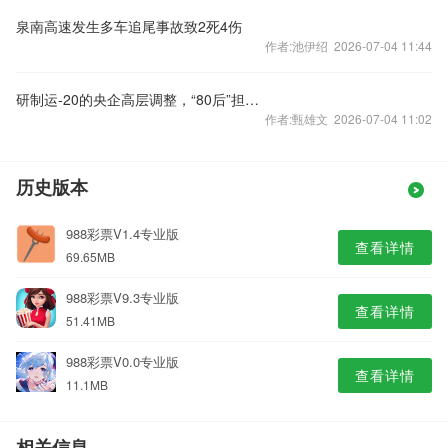
泉南高速发生多车追尾事故致2死4伤
作者:池伊绍 2026-07-04 11:44
研制运-20的央企高层调整，“80后”担任总经理
作者:甄雄文 2026-07-04 11:02
历史版本
988彩票V1.4专业版
查看详情
69.65MB
988彩票V9.3专业版
查看详情
51.41MB
988彩票V0.0专业版
查看详情
11.1MB