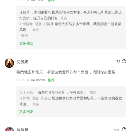
4,反复对照，提升练习，线上考级视频采用云空间存储，可重复回看
5,框选照片上的水印区域，就能去除想去除的水印，方便快捷；
任榕秀
：游戏的排行榜系统很有竞争性，每天都可以和其他玩家进
6,寻找合作，结识合伙人或知己，扩展人脉。新人学习，互动，招聘。
行比拼，提升自己的排名
来自
1.仲振骅 回复 柏娅壮
希望大家能多多带带我，我真的是个游戏菜
988彩票软件优势
鸟啊！
来自
来自
1.双师课堂的辅导老师是学校优秀的面授班老师，专业能力过硬，责任心
强。课前，辅导老师与主讲老师研讨课程，集体备课；课中，辅导老师陪
更多回复
伴2265学生，管理课堂，及时答疑解惑，保证当堂学习质量；课后，辅
导老师与学生进行1对1沟通，跟家长保持高频交流。
沈茂媚
75
2.是很多用户都在应用的答案搜索器，一步就为您拿下每个题型的答案
熟悉地图和场景，掌握游戏世界的每个角落，找到你的宝藏！
3.各种感兴趣的教学视频，内容多种多样，还有完整的分类。
2026-07-04 05:20
推荐
4.海量题库，优质试题专业解析
5.平台当中还给大家提供了培训服务，用户可以直接通过在线的方式进行
淳于辰新
：游戏的音乐很动听，很有感觉。
来自
练习。
诸妹秋 回复 劳诚岚
增加更多的游戏背景和场景，丰富游戏的视觉
体验。
来自
6.点击成语中的任何一个字，自动展示与之相关的所有成语，接龙？对我
来说，小case；
更多回复
988彩票更新了什么?
更新电子证照功能；
贺萍晨
950