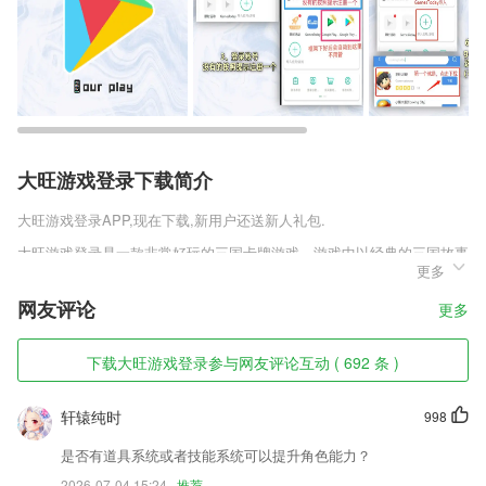
大旺游戏登录下载简介
大旺游戏登录
APP,现在下载,新用户还送新人礼包.
大旺游戏登录是一款非常好玩的三国卡牌游戏，游戏中以经典的三国故事
更多
为题材，使用q萌可爱的人物画风给玩家带来了不一样的三国战争，这里
完美的继承许多经典的三国故事，你将会跟随着这些剧情的冒险经历着非
网友评论
更多
常激烈的战斗。
大旺游戏登录软件特色
下载大旺游戏登录参与网友评论互动 ( 692 条 )
1,赋能园区运营,提供增值服务,增强上下游产业信息化了解更多
轩辕纯时
998
2,很多美图的功能都能够使用，无论是一键美白和磨皮，还是瘦脸大眼祛
斑等等都能够使用；
是否有道具系统或者技能系统可以提升角色能力？
3,【互动交际教学】北美外教视频互动，自然交流；引导学生深度思考，
2026-07-04 15:24
推荐