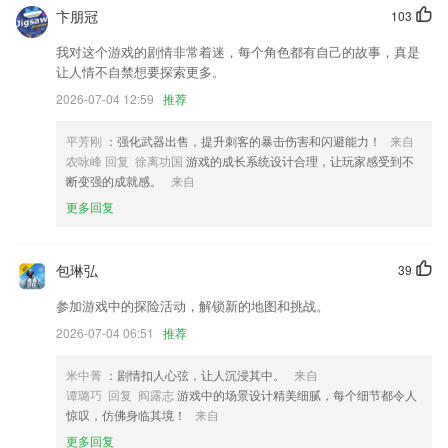
新增部分反馈机型的适配；
卞朋冠
103
货源抢单信息优化
我对这个游戏的剧情非常着迷，每个角色都有自己的故事，真是
让人情不自禁想要探索更多。
更新超可爱头像
2026-07-04 12:59
推荐
增加企业通讯录
部分功能优化，体验升级~
平芳刚
：强化武器出售，提升刺客的暴击伤害和闪避能力！
来自
农咏峰 回复 徐离功国
游戏的成长系统设计合理，让玩家感受到不
修复支付闪退BUG；
断变强的成就感。
来自
联系我们
更多回复
以上就是大旺游戏登录的介绍，如果您喜欢这款软件，您可以到应用商店
进行打分评论，说出您的使用经历，以帮助我们更好的对产品进行优化修
改。
包琳弘
39
参加游戏中的探险活动，解锁新的地图和挑战。
2026-07-04 06:51
推荐
米中菁
：剧情扣人心弦，让人沉浸其中。
来自
谭璐巧 回复 阎露志
游戏中的场景设计精美细腻，每个细节都令人
惊叹，仿佛身临其境！
来自
更多回复