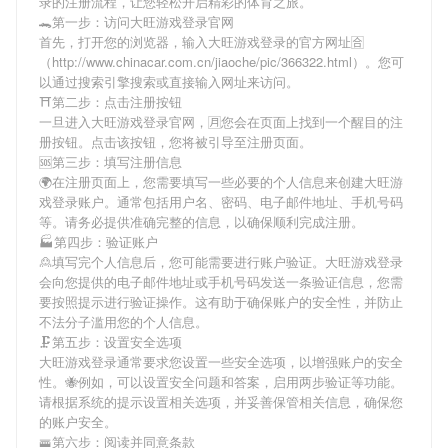
录
的注册流程，让您轻松开启精彩的体育之旅。
🐊第一步：访问大旺游戏登录官网
首先，打开您的浏览器，输入
大旺游戏登录
的官方网址🈴
（http://www.chinacar.com.cn/jiaoche/pic/366322.html）。您可
以通过搜索引擎搜索或直接输入网址来访问。
⛩第二步：点击注册按钮
一旦进入
大旺游戏登录
官网，🈷您会在页面上找到一个醒目的注
册按钮。点击该按钮，您将被引导至注册页面。
🆘第三步：填写注册信息
🌍在注册页面上，您需要填写一些必要的个人信息来创建
大旺游
戏登录
账户。通常包括用户名、密码、电子邮件地址、手机号码
等。请务必提供准确完整的信息，以确保顺利完成注册。
🏭第四步：验证账户
🙎填写完个人信息后，您可能需要进行账户验证。
大旺游戏登录
会向您提供的电子邮件地址或手机号码发送一条验证信息，您需
要按照提示进行验证操作。这有助于确保账户的安全性，并防止
不法分子滥用您的个人信息。
🗜第五步：设置安全选项
大旺游戏登录
通常要求您设置一些安全选项，以增强账户的安全
性。🐝例如，可以设置安全问题和答案，启用两步验证等功能。
请根据系统的提示设置相关选项，并妥善保管相关信息，确保您
的账户安全。
🚟第六步：阅读并同意条款