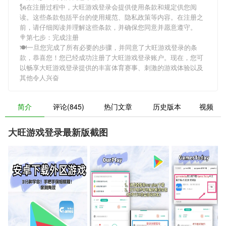
🗽在注册过程中，
大旺游戏登录
会提供使用条款和规定供您阅
读。这些条款包括平台的使用规范、隐私政策等内容。在注册之
前，请仔细阅读并理解这些条款，并确保您同意并愿意遵守。
🍭第七步：完成注册
🍽一旦您完成了所有必要的步骤，并同意了
大旺游戏登录
的条
款，恭喜您！您已经成功注册了大旺游戏登录账户。现在，您可
以畅享
大旺游戏登录
提供的丰富体育赛事、刺激的游戏体验以及
其他令人兴奋
简介
评论(845)
热门文章
历史版本
视频
大旺游戏登录最新版截图