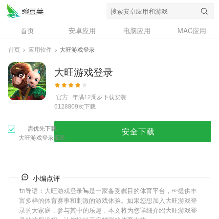
首页
安卓应用
电脑应用
MAC应用
资讯
专题
设计奖
创意应用
首页
>
应用软件
>
大旺游戏登录
问答
大旺游戏登录
官方
年满12周岁
下载安装
次下载
6128809
需优先下载
安全下载
大旺游戏登录安装
小编点评
🔌导语：
大旺游戏登录
🦕是一家备受瞩目的体育平台，🔦提供丰
富多样的体育赛事和刺激的游戏体验。如果您想加入
大旺游戏登
录
的大家庭，参与其中的乐趣，本文将为您详细介绍
大旺游戏登