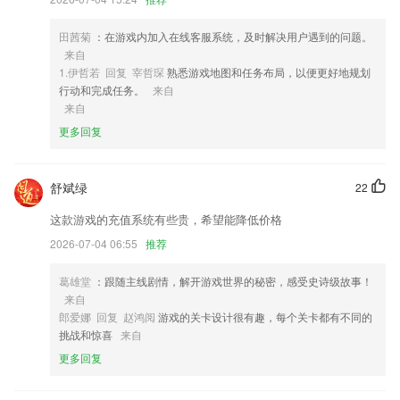
加深理解。
4,※追书必备阅读神器，免费小说大全，人气手机阅读追书神器，汇聚海
田茜菊
：在游戏内加入在线客服系统，及时解决用户遇到的问题。
量精品出版图书，功能体验全面升级。
来自
1.伊哲若 回复 宰哲琛
熟悉游戏地图和任务布局，以便更好地规划
5,是大众创业的事业平台
行动和完成任务。
来自
6,把生活照护、基础护理和临床护理有机结合，满足入住者在不同年龄、
来自
不同生理阶段、不同身体情况下的照护、医疗需求。
更多回复
大旺游戏登录软件优势
1.产品版块设置丰富，有中英文AI阅读课程，2265阅读分为中文阅读馆和
舒斌绿
22
英文阅读馆。
这款游戏的充值系统有些贵，希望能降低价格
2.可以将需要参加培训的课程进行预约，线上参加报名更加方便；
2026-07-04 06:55
推荐
3.绅士教育课48个亲子绘本+48个亲子视频
葛雄堂
：跟随主线剧情，解开游戏世界的秘密，感受史诗级故事！
4.快速查找，分类清晰。可按成语结构、字数查找。
来自
5.与到作业测试中，在线报名参加测试内容，查看学习报告
郎爱娜 回复 赵鸿阅
游戏的关卡设计很有趣，每个关卡都有不同的
挑战和惊喜
来自
6.更快地了解各种最全面的韩语信息，实时在线学习最好的韩语信息也会
更有效率。
更多回复
大旺游戏登录更新了什么?