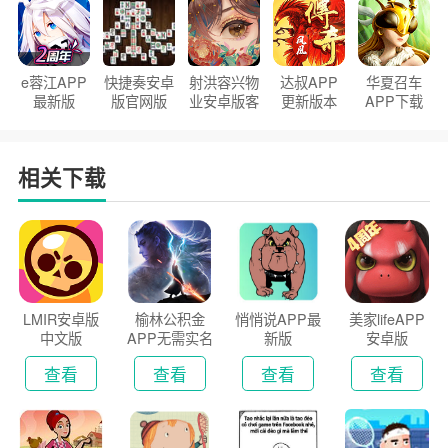
e蓉江APP
快捷奏安卓
射洪容兴物
达叔APP
华夏召车
最新版
版官网版
业安卓版客
更新版本
APP下载
户端
2026
安装2026
相关下载
LMIR安卓版
榆林公积金
悄悄说APP最
美家lifeAPP
中文版
APP无需实名
新版
安卓版
认证版
查看
查看
查看
查看