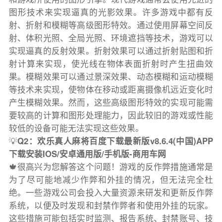
图形技术来实现逼真的光影效果。许多游戏中都有反
射、折射和模糊等高级图形特效。通过使用屏幕空间反
射、体积光照、全局光照、环境遮挡等技术，游戏可以
实现逼真的反射效果。折射效果可以通过折射贴图和折
射计算来实现，使光线在物体表面折射时产生扭曲效
果。模糊效果可以通过景深效果、动态模糊和运动模糊
等技术来实现，使物体在移动或距离摄像机远近变化时
产生模糊效果。然而，这些高级图形特效的实现可能需
要较高的计算和图形处理能力，因此较旧的游戏或性能
较低的设备可能无法实现这些效果。
💡
Q2：欢乐真人麻将百度下载最新版v8.6.4(中国)APP
下载安装IOS/安卓通用版/手机版-商用车网
🍁很高兴为您解答这个问题！游戏的反作弊措施通常是
为了尽可能地减少作弊和外挂的情况，但无法完全杜
绝。一些游戏公司会投入大量资源来研发和更新反作弊
系统，以便及时发现和封禁作弊者和使用外挂的玩家。
这些措施可能包括实时监测、报告系统、封禁账号、技