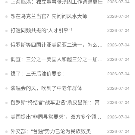
上海临港：独立董事张湧因工作调整离任
2026-07-04
想在乌克兰当官？先问问风水大师
2026-07-04
打造同频共振的“人才引擎”！
2026-07-04
俄罗斯等四国让亚美尼亚二选一，怎么回事？
2026-07-04
调查：三分之一美国人和超三分之一加拿大人感到经济压力
2026-07-04
稳了！三天后油价要变！
2026-07-04
演唱会的风，吹到了中老年群体
2026-07-04
俄罗斯“终结者”战车更名“斯皮里顿”：寓意强大可靠，彰显俄精神力量
2026-07-04
美国提出“非同寻常要求”，双方多个领域分歧依旧，印美贸易谈判进入“关键阶段”
2026-07-04
外交部：''台独''势力已沦为民族败类
2026-07-04