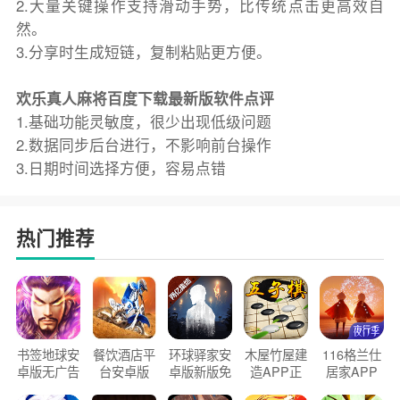
2.大量关键操作支持滑动手势，比传统点击更高效自
然。
3.分享时生成短链，复制粘贴更方便。
欢乐真人麻将百度下载最新版软件点评
1.基础功能灵敏度，很少出现低级问题
2.数据同步后台进行，不影响前台操作
3.日期时间选择方便，容易点错
热门推荐
书签地球安
餐饮酒店平
环球驿家安
木屋竹屋建
116格兰仕
卓版无广告
台安卓版
卓版新版免
造APP正
居家APP
官方正版
2026版
费下载
版2026
手机版