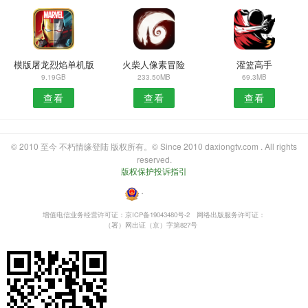
模版屠龙烈焰单机版
火柴人像素冒险
灌篮高手
9.19GB
233.50MB
69.3MB
查看
查看
查看
© 2010 至今 不朽情缘登陆 版权所有。© Since 2010 daxiongtv.com . All rights
reserved.
版权保护投诉指引
・
增值电信业务经营许可证：京ICP备19043480号-2
网络出版服务许可证：
（署）网出证（京）字第827号