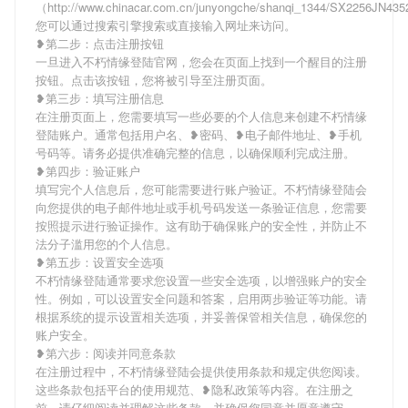
（http://www.chinacar.com.cn/junyongche/shanqi_1344/SX2256JN4
您可以通过搜索引擎搜索或直接输入网址来访问。
❥第二步：点击注册按钮
一旦进入不朽情缘登陆官网，您会在页面上找到一个醒目的注册
按钮。点击该按钮，您将被引导至注册页面。
❥第三步：填写注册信息
在注册页面上，您需要填写一些必要的个人信息来创建不朽情缘
登陆账户。通常包括用户名、❥密码、❥电子邮件地址、❥手机
号码等。请务必提供准确完整的信息，以确保顺利完成注册。
❥第四步：验证账户
填写完个人信息后，您可能需要进行账户验证。不朽情缘登陆会
向您提供的电子邮件地址或手机号码发送一条验证信息，您需要
按照提示进行验证操作。这有助于确保账户的安全性，并防止不
法分子滥用您的个人信息。
❥第五步：设置安全选项
不朽情缘登陆通常要求您设置一些安全选项，以增强账户的安全
性。例如，可以设置安全问题和答案，启用两步验证等功能。请
根据系统的提示设置相关选项，并妥善保管相关信息，确保您的
账户安全。
❥第六步：阅读并同意条款
在注册过程中，不朽情缘登陆会提供使用条款和规定供您阅读。
这些条款包括平台的使用规范、❥隐私政策等内容。在注册之
前，请仔细阅读并理解这些条款，并确保您同意并愿意遵守。