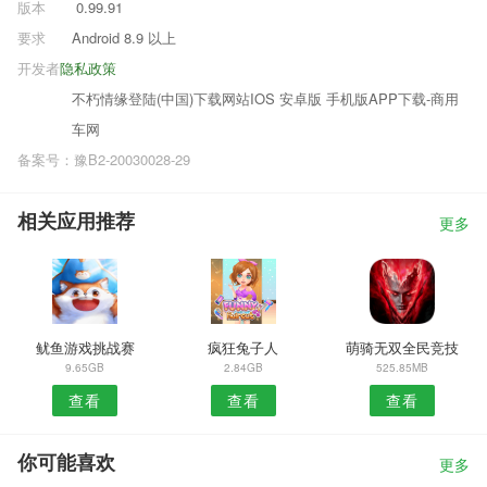
版本
0.99.91
要求
Android 8.9 以上
开发者
隐私政策
不朽情缘登陆(中国)下载网站IOS 安卓版 手机版APP下载-商用
车网
备案号：豫B2-20030028-29
相关应用推荐
更多
鱿鱼游戏挑战赛
疯狂兔子人
萌骑无双全民竞技
9.65GB
2.84GB
525.85MB
查看
查看
查看
你可能喜欢
更多