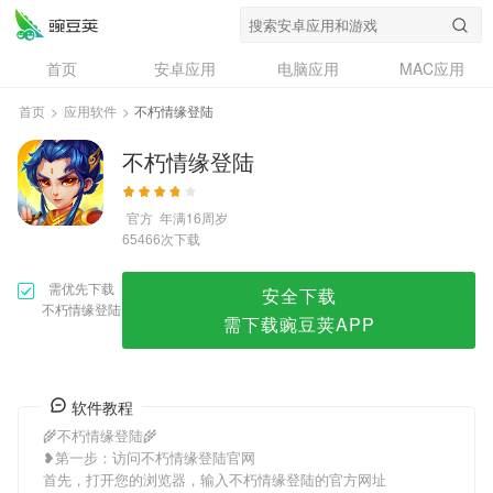
不朽情缘登陆
首页
安卓应用
电脑应用
MAC应用
资讯
专题
设计奖
创意应用
首页
>
应用软件
>
不朽情缘登陆
问答
不朽情缘登陆
官方
年满16周岁
次下载
65466
需优先下载
安全下载
不朽情缘登陆
需下载豌豆荚APP
软件教程
🌾不朽情缘登陆🌾
❥第一步：访问不朽情缘登陆官网
首先，打开您的浏览器，输入不朽情缘登陆的官方网址