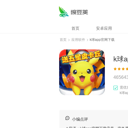
首页
安卓应用
首页
>
应用软件
>
k球app官网下载
k球
46564
需优
k球
小编点评