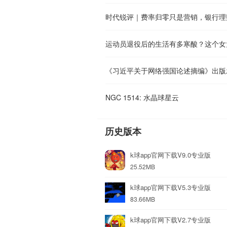
时代锐评｜费率归零只是营销，银行理
《习近平关于网络强国论述摘编》出版
​NGC 1514: 水晶球星云
历史版本
k球app官网下载V9.0专业版
25.52MB
k球app官网下载V5.3专业版
83.66MB
k球app官网下载V2.7专业版