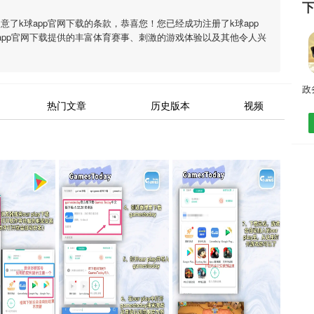
同意了
k球app官网下载
的条款，恭喜您！您已经成功注册了k球app
app官网下载
提供的丰富体育赛事、刺激的游戏体验以及其他令人兴
热门文章
历史版本
视频