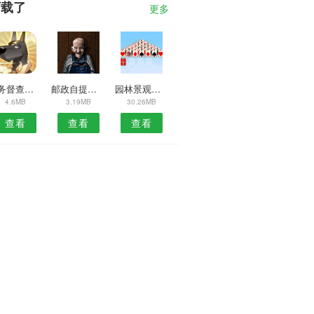
下载了
更多
政务督查管理系统安卓版
邮政自提安卓版
园林景观网APP
4.6MB
3.19MB
30.26MB
查看
查看
查看