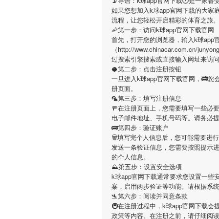
📡导语：
k球app官网下载
🕐是一家备
如果您想加入
k球app官网下载
的大家
流程，让您轻松开启精彩的体育之旅
🦐第一步：访问k球app官网下载官网
首先，打开您的浏览器，输入
k球ap
（http://www.chinacar.com.cn/jun
过搜索引擎搜索或直接输入网址来访
🥥第二步：点击注册按钮
一旦进入
k球app官网下载
官网，🚎
册页面。
🦜第三步：填写注册信息
🚥在注册页面上，您需要填写一些必
电子邮件地址、手机号码等。请务必
🚌第四步：验证账户
🗑填写完个人信息后，您可能需要进
发送一条验证信息，您需要按照提示
的个人信息。
⛰第五步：设置安全选项
k球app官网下载
通常要求您设置一些安
案，启用两步验证等功能。请根据系
🛬第六步：阅读并同意条款
🚇在注册过程中，
k球app官网下载
会
政策等内容。在注册之前，请仔细阅