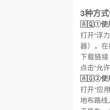
3种方
🇦🇶①
打开“浮
器）。在
下载链接【
点击“允
🇦🇬
打开“应
地布路线