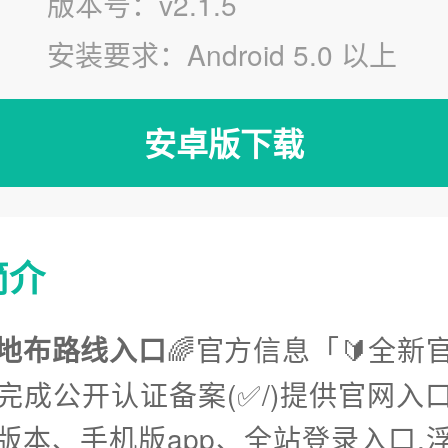
版本号：v2.1.5
安装要求：Android 5.0 以上
安卓版下载
简介
地布路线入口
🌈官方信息「🔰全新
已完成公开认证备案(✅/)提供官网入
版本、手机版app、全站登录入口.