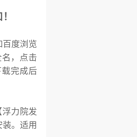
口！
如百度浏览
全名，点击
，下载完成后
【浮力院发
安装。适用