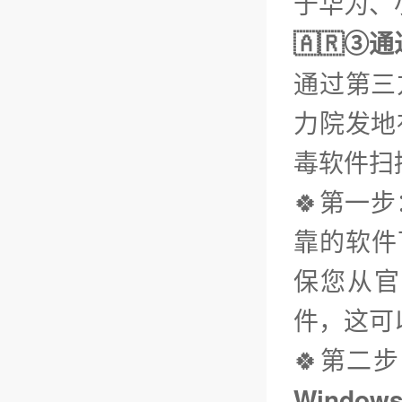
于华为、小
🇦🇷③
通过第三
力院发地
毒软件扫
🍀第一
靠的软件下
保您从官
件，这可
🍀第二
Window