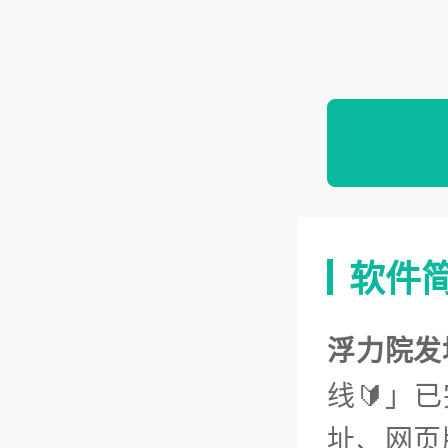
软件
浮力院发
线🔰」
址、网页