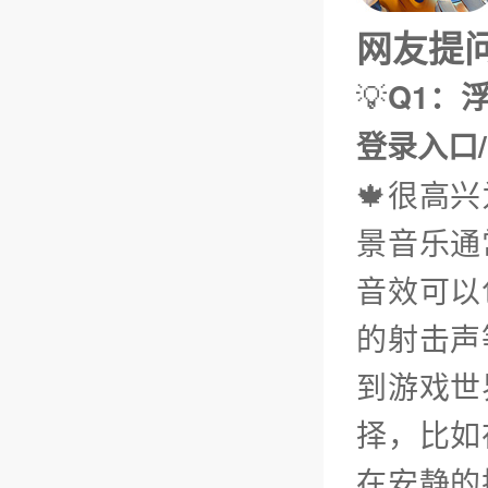
网友提问（
💡
Q1：浮
登录入口
🍁很高
景音乐通
音效可以
的射击声
到游戏世
择，比如
在安静的