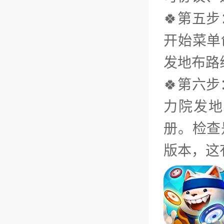
🍀第五
开始菜单
发地布路
🍀第六
力院发地
册。检查
版本，这