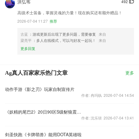
洪弘韦
492
高级术士装备，掌握灵魂的力量！现在购买还有额外赠品！
2026-07-04 11:27
推荐
古蓝
：游戏更新后出现了更多问题，需要修复
来自
梁亮平
：多人在线模式，可以与好友一起玩！
来自
更多回复
Ag真人百家家乐热门文章
更多
动作手游《影之刃》玩家自制宣传片
作者: 冉玛纨 2026-07-04 14:54
《妖精的尾巴2》20日90区S级豺狼震撼回归
作者: 沈乐琰 2026-07-04 13:41
剑圣快跑《卡牌萌兽》能用DOTA英雄啦