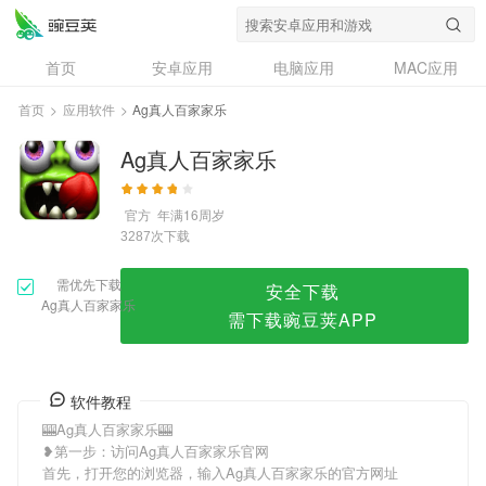
Ag真人百家家乐
首页
安卓应用
电脑应用
MAC应用
资讯
专题
设计奖
创意应用
首页
>
应用软件
>
Ag真人百家家乐
问答
Ag真人百家家乐
官方
年满16周岁
次下载
3287
需优先下载
安全下载
Ag真人百家家乐
需下载豌豆荚APP
软件教程
🎰Ag真人百家家乐🎰
❥第一步：访问Ag真人百家家乐官网
首先，打开您的浏览器，输入Ag真人百家家乐的官方网址