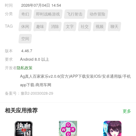
时间
2026年07月04日 14:54
分类
奇幻
即时战略游戏
飞行射击
动作冒险
TAG
休闲
趣味
消除
文字
社交
视频
聊天
空间
版本
4.46.7
要求
Android 8.0 以上
开发者
隐私政策
Ag真人百家家乐v2.0.6(官方)APP下载安装IOS/安卓通用版/手机
app下载-商用车网
备案号：豫B2-20030028-29
相关应用推荐
更多