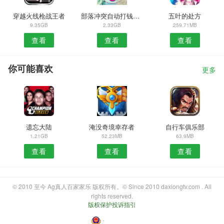
穿越火线枪战王者
部落冲突自动打钱软件
五叶的处方
9.35GB
2.33GB
259.71MB
查看
查看
查看
你可能喜欢
更多
遗忘大陆
淹没奇境幸存者
自行车俱乐部
1.21GB
52.23MB
63.9MB
查看
查看
查看
© 2010 至今 Ag真人百家家乐 版权所有。© Since 2010 daxiongtv.com . All
rights reserved.
版权保护投诉指引
・