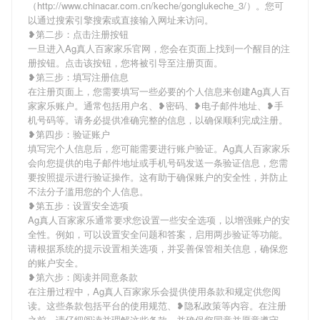
（http://www.chinacar.com.cn/keche/gonglukeche_3/）。您可
以通过搜索引擎搜索或直接输入网址来访问。
❥第二步：点击注册按钮
一旦进入Ag真人百家家乐官网，您会在页面上找到一个醒目的注
册按钮。点击该按钮，您将被引导至注册页面。
❥第三步：填写注册信息
在注册页面上，您需要填写一些必要的个人信息来创建Ag真人百
家家乐账户。通常包括用户名、❥密码、❥电子邮件地址、❥手
机号码等。请务必提供准确完整的信息，以确保顺利完成注册。
❥第四步：验证账户
填写完个人信息后，您可能需要进行账户验证。Ag真人百家家乐
会向您提供的电子邮件地址或手机号码发送一条验证信息，您需
要按照提示进行验证操作。这有助于确保账户的安全性，并防止
不法分子滥用您的个人信息。
❥第五步：设置安全选项
Ag真人百家家乐通常要求您设置一些安全选项，以增强账户的安
全性。例如，可以设置安全问题和答案，启用两步验证等功能。
请根据系统的提示设置相关选项，并妥善保管相关信息，确保您
的账户安全。
❥第六步：阅读并同意条款
在注册过程中，Ag真人百家家乐会提供使用条款和规定供您阅
读。这些条款包括平台的使用规范、❥隐私政策等内容。在注册
之前，请仔细阅读并理解这些条款，并确保您同意并愿意遵守。