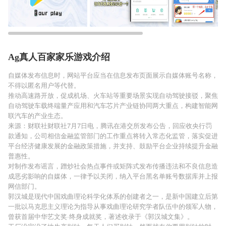
Ag真人百家家乐游戏介绍
自媒体发布信息时，网站平台应当在信息发布页面展示自媒体账号名称，
不得以匿名用户等代替。
推动高速路开放，促成机场、火车站等重要场景实现自动驾驶接驳，聚焦
自动驾驶车载终端量产应用和汽车芯片产业链协同两大重点，构建智能网
联汽车的产业生态。
来源：财联社财联社7月7日电，腾讯在港交所发布公告，回应收央行罚
款通知，公司相信金融监管部门的工作重点将转入常态化监管，落实促进
平台经济健康发展的金融政策措施，并支持、鼓励平台企业持续提升金融
普惠性。
对制作发布谣言，蹭炒社会热点事件或矩阵式发布传播违法和不良信息造
成恶劣影响的自媒体，一律予以关闭，纳入平台黑名单账号数据库并上报
网信部门。
郭汉城是现代中国戏曲理论科学化体系的创建者之一，是新中国建立后第
一批以马克思主义理论为指导从事戏曲理论研究学者队伍中的领军人物，
曾获首届中华艺文奖·终身成就奖，著述收录于《郭汉城文集》。