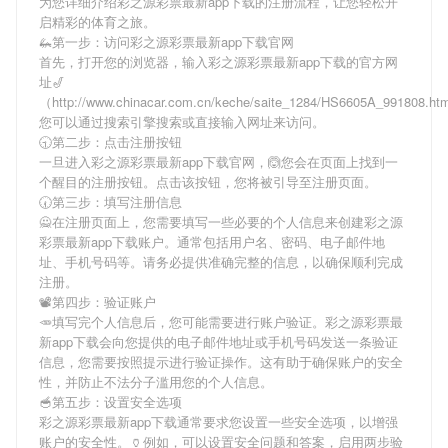
为您详细介绍
彩之源彩票最新app下载
的注册流程，让您轻松开
启精彩的体育之旅。
🦗第一步：访问彩之源彩票最新app下载官网
首先，打开您的浏览器，输入
彩之源彩票最新app下载
的官方网
址🎷
（http://www.chinacar.com.cn/keche/saite_1284/HS6605A_991808.h
您可以通过搜索引擎搜索或直接输入网址来访问。
🕤第二步：点击注册按钮
一旦进入
彩之源彩票最新app下载
官网，🙆您会在页面上找到一
个醒目的注册按钮。点击该按钮，您将被引导至注册页面。
🕢第三步：填写注册信息
🙅在注册页面上，您需要填写一些必要的个人信息来创建
彩之源
彩票最新app下载
账户。通常包括用户名、密码、电子邮件地
址、手机号码等。请务必提供准确完整的信息，以确保顺利完成
注册。
📽第四步：验证账户
🥕填写完个人信息后，您可能需要进行账户验证。
彩之源彩票最
新app下载
会向您提供的电子邮件地址或手机号码发送一条验证
信息，您需要按照提示进行验证操作。这有助于确保账户的安全
性，并防止不法分子滥用您的个人信息。
🥣第五步：设置安全选项
彩之源彩票最新app下载
通常要求您设置一些安全选项，以增强
账户的安全性。🏺例如，可以设置安全问题和答案，启用两步验