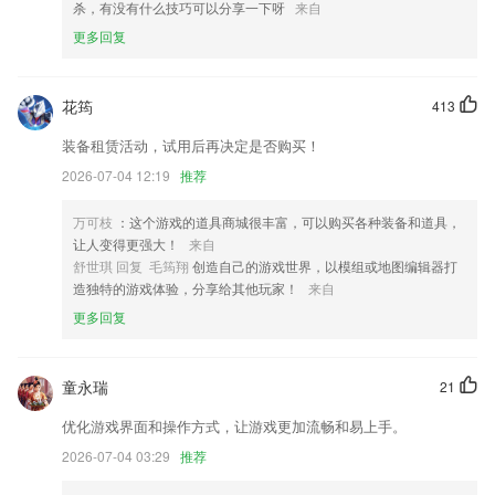
杀，有没有什么技巧可以分享一下呀
来自
6.精心归纳考试口诀，2265助你轻松应对驾照考试；
更多回复
彩之源彩票最新app下载更新了什么?
支持快捷设置文本样式
花筠
413
升级高清数据
装备租赁活动，试用后再决定是否购买！
修复部分页面可能出现的白屏
2026-07-04 12:19
推荐
优化：对功能进行优化
万可枝
：这个游戏的道具商城很丰富，可以购买各种装备和道具，
亮度滑块增加一个选项，保留自动亮度模式。
让人变得更强大！
来自
舒世琪 回复 毛筠翔
创造自己的游戏世界，以模组或地图编辑器打
新增：显示排卵日
造独特的游戏体验，分享给其他玩家！
来自
联系我们
更多回复
以上就是彩之源彩票最新app下载的介绍，如果您喜欢这款软件，您可以
到应用商店进行打分评论，说出您的使用经历，以帮助我们更好的对产品
进行优化修改。
童永瑞
21
优化游戏界面和操作方式，让游戏更加流畅和易上手。
2026-07-04 03:29
推荐