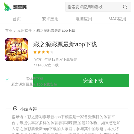
首页
安卓应用
电脑应用
MAC应用
资讯
专题
设计奖
创意应用
首页
>
应用软件
>
彩之源彩票最新app下载
问答
彩之源彩票最新app下载
官方
年满12周岁
下载安装
次下载
7714802
需优先下载
安全下载
彩之源彩票最新app下载安装
小编点评
🔏导语：
彩之源彩票最新app下载
🈵是一家备受瞩目的体育平
台，🔵提供丰富多样的体育赛事和刺激的游戏体验。如果您想加
入
彩之源彩票最新app下载
的大家庭，参与其中的乐趣，本文将