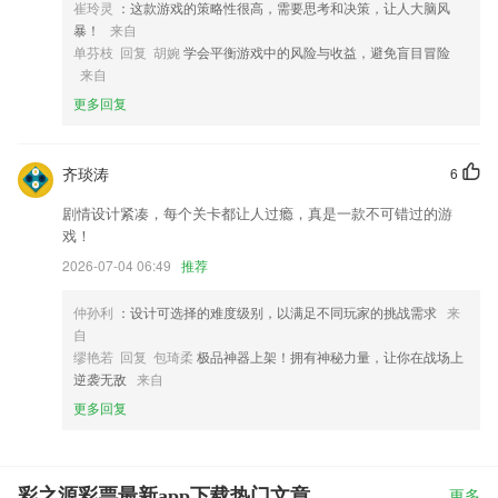
崔玲灵
：这款游戏的策略性很高，需要思考和决策，让人大脑风
暴！
来自
单芬枝 回复 胡婉
学会平衡游戏中的风险与收益，避免盲目冒险
来自
更多回复
齐琰涛
6
剧情设计紧凑，每个关卡都让人过瘾，真是一款不可错过的游
戏！
2026-07-04 06:49
推荐
仲孙利
：设计可选择的难度级别，以满足不同玩家的挑战需求
来
自
缪艳若 回复 包琦柔
极品神器上架！拥有神秘力量，让你在战场上
逆袭无敌
来自
更多回复
彩之源彩票最新app下载热门文章
更多