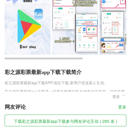
彩之源彩票最新app下载下载简介
彩之源彩票最新app下载
APP,现在下载,新用户还送新人礼包.
彩之源彩票最新app下载是一款最为畅爽的热血传奇对战手游，游戏有着
更多
更加丰富的专属福利，上亿绑定元宝随意使用，更有免费的专属大翅膀等
装饰等你来拿，各种绚丽的服装以及外观自由替换，不花一分钱也能享受
网友评论
更多
到最为极致的热血传奇，带给你的极致趣味。
彩之源彩票最新app下载软件特色
下载彩之源彩票最新app下载参与网友评论互动 ( 285 条 )
1,下载即可使用，全部功能免费使用