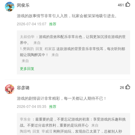
闵俊乐
461
2,能够以最快的速度，帮助2265用户去计算出他们所购买产品的成本。
3,快速扫描出在后台潜伏运行的各种应用、服务。
游戏的故事情节非常引人入胜，玩家会被深深地吸引进去。
2026-07-04 15:07
推荐
4,支持增强工具，提供360清理大师，360云盘，隐私保险箱等应用；
5,必看推荐：针对每个二级分类推荐经典小说，经典图书，精彩书评
太叔伯华
：游戏的音效和配乐非常出色，让我更加沉浸在游戏的世
6,一个人可以学习自己职位之外的课程，这样就能不断提升自己在其他方
界中。
来自
面的能力；
1.樊琬韵 回复 程家荔
这款游戏的背景音乐非常悦耳，每次听到都
能让我陶醉其中！
来自
彩之源彩票最新app下载软件优势
来自
1.老师每隔一段是假就会进行课堂上面抽查，随机课堂检验等等，看看学
更多回复
生的学习；
2.“读”、“写”、“拼”、“测”四大模块汇集了大量的动画、儿歌、互动性趣味
容彦璐
26
小游戏，从视觉、听觉、游戏互动操作中体验学习的乐趣！趣味拼读环
节，实时录音，让孩子不仅会认会写，还能大声读出来！
游戏的剧情设计非常精彩，每一关都让人期待不已！
3.21 节 3D 拼音互动动画课程，让孩子扮演故事主角，沉浸在拼音的语
2026-07-04 05:35
推荐
境学习环境当中，快乐学会拼音。
宰东全
：最重要的是，不要忘记游戏的初衷：享受游戏的乐趣和挑
4.智能分析了每个人的高频错题从而生成个性化题库
战。不要过分追求胜利，重要的是玩得开心
来自
5.简化教师工作量开拓新的教学思路资源，提升学生学习效率推动数字化
陶琼鸣 回复 宰威滢
刚刚开始玩，发现自己太菜了，总被别人秒
教学。