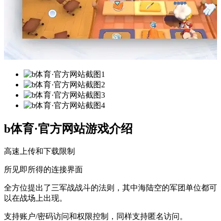
b体育·官方网站游戏介绍
高速上传和下载限制