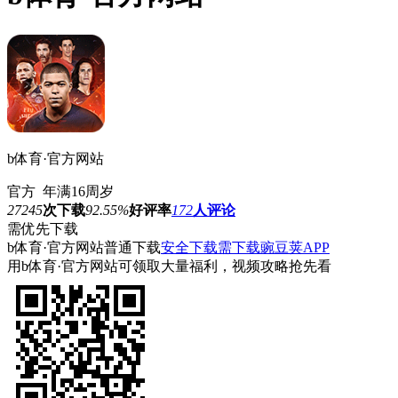
b体育·官方网站
官方
年满16周岁
27245
次下载
92.55%
好评率
172
人评论
需优先下载
b体育·官方网站
普通下载
安全下载
需下载豌豆荚APP
用b体育·官方网站可领取大量福利，视频攻略抢先看