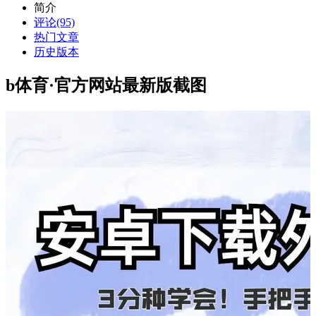
简介
评论(95)
热门文章
历史版本
b体育·官方网站最新版截图