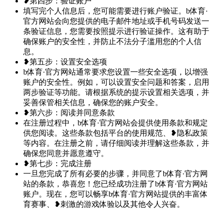
❥第四步：验证账户
填写完个人信息后，您可能需要进行账户验证。b体育·
官方网站会向您提供的电子邮件地址或手机号码发送一
条验证信息，您需要按照提示进行验证操作。这有助于
确保账户的安全性，并防止不法分子滥用您的个人信
息。
❥第五步：设置安全选项
b体育·官方网站通常要求您设置一些安全选项，以增强
账户的安全性。例如，可以设置安全问题和答案，启用
两步验证等功能。请根据系统的提示设置相关选项，并
妥善保管相关信息，确保您的账户安全。
❥第六步：阅读并同意条款
在注册过程中，b体育·官方网站会提供使用条款和规定
供您阅读。这些条款包括平台的使用规范、❥隐私政策
等内容。在注册之前，请仔细阅读并理解这些条款，并
确保您同意并愿意遵守。
❥第七步：完成注册
一旦您完成了所有必要的步骤，并同意了b体育·官方网
站的条款，恭喜您！您已经成功注册了b体育·官方网站
账户。现在，您可以畅享b体育·官方网站提供的丰富体
育赛事、❥刺激的游戏体验以及其他令人兴奋。