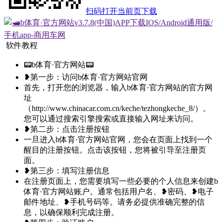
扫码打开当前页下载
软件教程
📟b体育·官方网站📟
❥第一步：访问b体育·官方网站官网
首先，打开您的浏览器，输入b体育·官方网站的官方网
址
（http://www.chinacar.com.cn/keche/tezhongkeche_8/）。
您可以通过搜索引擎搜索或直接输入网址来访问。
❥第二步：点击注册按钮
一旦进入b体育·官方网站官网，您会在页面上找到一个
醒目的注册按钮。点击该按钮，您将被引导至注册页
面。
❥第三步：填写注册信息
在注册页面上，您需要填写一些必要的个人信息来创建b
体育·官方网站账户。通常包括用户名、❥密码、❥电子
邮件地址、❥手机号码等。请务必提供准确完整的信
息，以确保顺利完成注册。