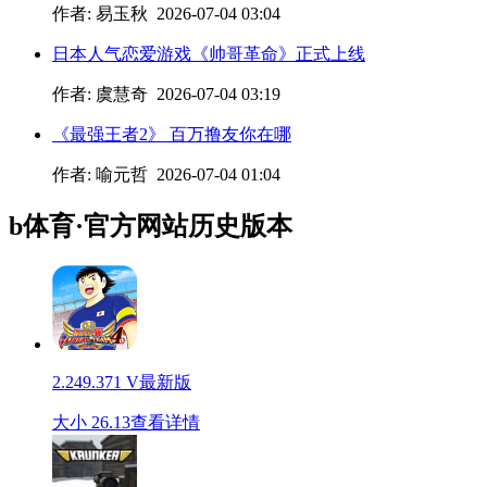
作者: 易玉秋 2026-07-04 03:04
日本人气恋爱游戏《帅哥革命》正式上线
作者: 虞慧奇 2026-07-04 03:19
《最强王者2》 百万撸友你在哪
作者: 喻元哲 2026-07-04 01:04
b体育·官方网站历史版本
2.249.371 V最新版
大小 26.13
查看详情