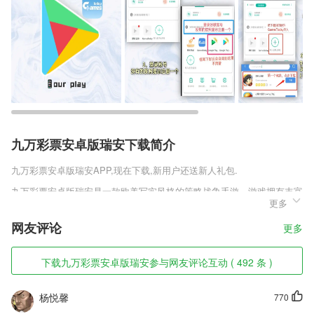
九万彩票安卓版瑞安下载简介
九万彩票安卓版瑞安
APP,现在下载,新用户还送新人礼包.
九万彩票安卓版瑞安是一款欧美写实风格的策略战争手游，游戏拥有丰富
更多
趣味的游戏剧情，将让玩家们有着非常强的游戏代入感，在游戏中创立属
于你自己的文明，并将你的文明传播到大陆的各个角落当中，游戏中玩家
网友评论
更多
们你将成为我们一座城池的城主，玩家将可以建立属于你自己的军队，并
在游戏中带领着你军队南征北战，非常的富有趣味，不断的扩充你的领
土，并成为我们最强力的游戏领主!
下载九万彩票安卓版瑞安参与网友评论互动 ( 492 条 )
九万彩票安卓版瑞安软件特色
杨悦馨
770
1,告别纸质化,跨入数字化办公流程,随时随地移动审批、调度,让用车流程