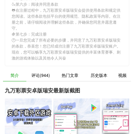
🍶第六步：阅读并同意条款
🐸在注册过程中，
九万彩票安卓版瑞安
会提供使用条款和规定供
您阅读。这些条款包括平台的使用规范、隐私政策等内容。在注
册之前，请仔细阅读并理解这些条款，并确保您同意并愿意遵
守。
🍇第七步：完成注册
🕑一旦您完成了所有必要的步骤，并同意了
九万彩票安卓版瑞安
的条款，恭喜您！您已经成功注册了九万彩票安卓版瑞安账户。
现在，您可以畅享
九万彩票安卓版瑞安
提供的丰富体育赛事、刺
激的游戏体验以及其他令人兴奋
简介
评论(944)
热门文章
历史版本
视频
九万彩票安卓版瑞安最新版截图