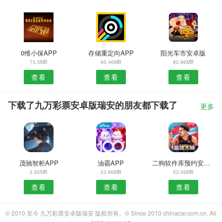
0维小保APP
存储重定向APP
阳光车市安卓版
73.5MB
95.46MB
82.96MB
查看
查看
查看
下载了九万彩票安卓版瑞安的朋友都下载了
更多
茂驰智柜APP
油霸APP
二狗软件库预约安卓版
2.92MB
23.86MB
53.56MB
查看
查看
查看
© 2010 至今 九万彩票安卓版瑞安 版权所有。© Since 2010 chinacar.com.cn. All