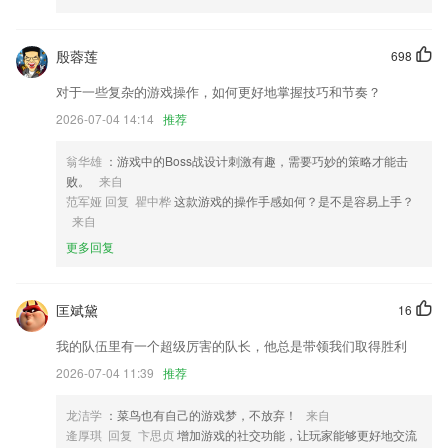
姻家庭、国学养生、子女教育等领域，随时随地可观看学习，海量课程内
容任你自由选择；
殷蓉莲
698
九万彩票安卓版瑞安更新了什么?
对于一些复杂的游戏操作，如何更好地掌握技巧和节奏？
金币兑换口罩，轻松防疫守护健康
2026-07-04 14:14
推荐
细节优化,系统优化
优化推送功能,添加偏好设置;
翁华雄
：游戏中的Boss战设计刺激有趣，需要巧妙的策略才能击
败。
来自
其他一些小优化，多用多发现哦！
范军娅 回复 瞿中桦
这款游戏的操作手感如何？是不是容易上手？
修改bug提高稳定性。
来自
修复部分情况下保存失败的问题
更多回复
联系我们
以上就是九万彩票安卓版瑞安的介绍，如果您喜欢这款软件，您可以到应
匡斌黛
16
用商店进行打分评论，说出您的使用经历，以帮助我们更好的对产品进行
优化修改。
我的队伍里有一个超级厉害的队长，他总是带领我们取得胜利
2026-07-04 11:39
推荐
龙洁学
：菜鸟也有自己的游戏梦，不放弃！
来自
逄厚琪 回复 卞思贞
增加游戏的社交功能，让玩家能够更好地交流