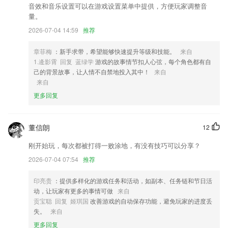
化繁为简
音效和音乐设置可以在游戏设置菜单中提供，方便玩家调整音
量。
2,无需法人到场,在自贸区2265云账户平台,线上一键办理
2026-07-04 14:59
推荐
3,为广大车主提供快捷寻车位和多种在线支付服务,让市民出行更智能、
停车更方便;
章菲梅
：新手求带，希望能够快速提升等级和技能。
来自
4,超级积分系统:客户到店消费自动获得积分,积分可在近百个互联网平台
1.逄影霄 回复 蓝绿学
游戏的故事情节扣人心弦，每个角色都有自
或线下门店抵现金使用
己的背景故事，让人情不自禁地投入其中！
来自
来自
5,【开启艺术之旅】与未来上级直接沟通,当场拍板,闪电入职
更多回复
6,【拍错题搜答案】
九万彩票安卓版瑞安软件优势
董信朗
12
1.错题汇总：自动收录错题，重点加强、理解易错题
刚开始玩，每次都被打得一败涂地，有没有技巧可以分享？
2.虎啸奖以其独特的“性格”魅力
2026-07-04 07:54
推荐
3.自行选择喜欢的诗词篇章或者诗词句子制作阅读摘录书签，分享给朋友
一起阅读
印亮贵
：提供多样化的游戏任务和活动，如副本、任务链和节日活
动，让玩家有更多的事情可做
来自
4.描摹数字、清点数数、计算比较、四则运算等；
贡宝聪 回复 姬琪国
改善游戏的自动保存功能，避免玩家的进度丢
5.在线即可实现技能提升，提供了各种类型的办公技能
失。
来自
6.50万+学时的在线精选课程，涵盖企业管理、市场营销、个人成长、婚
更多回复