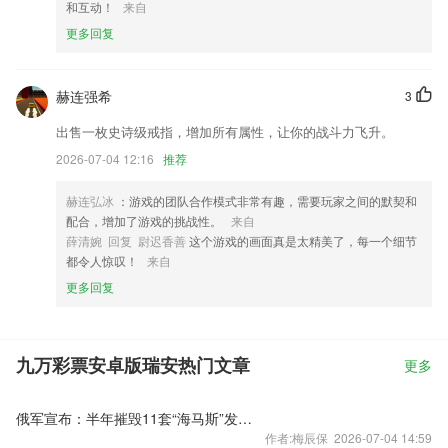
和互动！
来自
更多回复
赫连强希
3
出售一枚史诗级戒指，增加所有属性，让你的战斗力飞升。
2026-07-04 12:16
推荐
赫连弘冰
：游戏的团队合作模式非常有趣，需要玩家之间的默契和
配合，增加了游戏的挑战性。
来自
薛清婉 回复 尉迟香善
这个游戏的画面真是太精美了，每一个细节
都令人惊叹！
来自
更多回复
九万彩票安卓版瑞安热门文章
更多
俄军宣布：半年摧毁11套“海马斯”发射装置
作者:梅辰保 2026-07-04 14:59