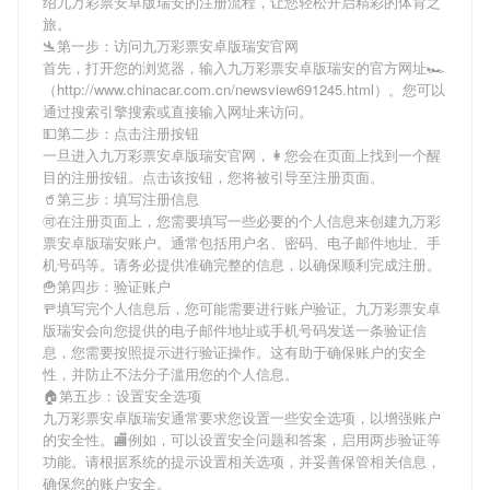
绍
九万彩票安卓版瑞安
的注册流程，让您轻松开启精彩的体育之
旅。
🛬第一步：访问九万彩票安卓版瑞安官网
首先，打开您的浏览器，输入
九万彩票安卓版瑞安
的官方网址🏎
（http://www.chinacar.com.cn/newsview691245.html）。您可以
通过搜索引擎搜索或直接输入网址来访问。
💵第二步：点击注册按钮
一旦进入
九万彩票安卓版瑞安
官网，👩您会在页面上找到一个醒
目的注册按钮。点击该按钮，您将被引导至注册页面。
🥤第三步：填写注册信息
🉑在注册页面上，您需要填写一些必要的个人信息来创建
九万彩
票安卓版瑞安
账户。通常包括用户名、密码、电子邮件地址、手
机号码等。请务必提供准确完整的信息，以确保顺利完成注册。
🍟第四步：验证账户
🚥填写完个人信息后，您可能需要进行账户验证。
九万彩票安卓
版瑞安
会向您提供的电子邮件地址或手机号码发送一条验证信
息，您需要按照提示进行验证操作。这有助于确保账户的安全
性，并防止不法分子滥用您的个人信息。
🏠第五步：设置安全选项
九万彩票安卓版瑞安
通常要求您设置一些安全选项，以增强账户
的安全性。🏬例如，可以设置安全问题和答案，启用两步验证等
功能。请根据系统的提示设置相关选项，并妥善保管相关信息，
确保您的账户安全。