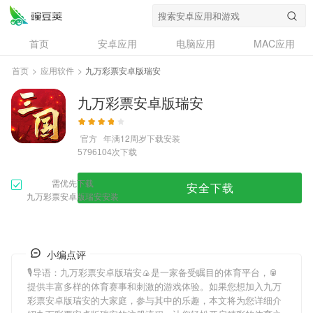
首页
安卓应用
电脑应用
MAC应用
资讯
专题
设计奖
创意应用
首页
>
应用软件
>
九万彩票安卓版瑞安
问答
九万彩票安卓版瑞安
官方
年满12周岁
下载安装
次下载
5796104
需优先下载
安全下载
九万彩票安卓版瑞安安装
小编点评
🎙导语：
九万彩票安卓版瑞安
🍙是一家备受瞩目的体育平台，🥫
提供丰富多样的体育赛事和刺激的游戏体验。如果您想加入
九万
彩票安卓版瑞安
的大家庭，参与其中的乐趣，本文将为您详细介