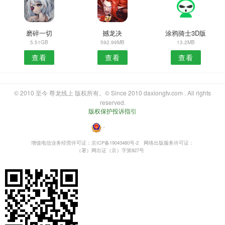
磨碎一切
撼龙决
涂鸦骑士3D版
5.51GB
592.99MB
13.2MB
查看
查看
查看
© 2010 至今 尊龙线上 版权所有。© Since 2010 daxiongtv.com . All rights
reserved.
版权保护投诉指引
・
增值电信业务经营许可证：京ICP备19043480号-2
网络出版服务许可证：
（署）网出证（京）字第827号