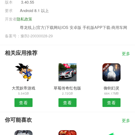
版本
3.40.55
要求
Android 8.1 以上
开发者
隐私政策
尊龙线上(官方)下载网站IOS 安卓版 手机版APP下载-商用车网
备案号：豫B2-20030028-29
相关应用推荐
更多
大荒妖帝游戏
草莓传奇红包版
御剑幻灵
5.54GB
2.72GB
664.17MB
查看
查看
查看
你可能喜欢
更多