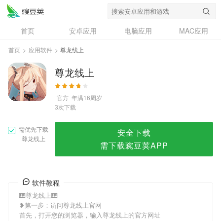
尊龙线上
首页
安卓应用
电脑应用
MAC应用
资讯
专题
设计奖
创意应用
首页
>
应用软件
>
尊龙线上
问答
尊龙线上
官方
年满16周岁
次下载
3
需优先下载
安全下载
尊龙线上
需下载豌豆荚APP
软件教程
🎹尊龙线上🎹
❥第一步：访问尊龙线上官网
首先，打开您的浏览器，输入尊龙线上的官方网址