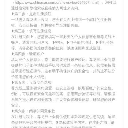
（http://www.chinacar.com.cn/newsview694957.html）。您可以
通过搜索引擎搜索或直接输入网址来访问。
❥第二步：点击注册按钮
一旦进入尊龙线上官网，您会在页面上找到一个醒目的注册按
钮。点击该按钮，您将被引导至注册页面。
❥第三步：填写注册信息
在注册页面上，您需要填写一些必要的个人信息来创建尊龙线上
账户。通常包括用户名、❥密码、❥电子邮件地址、❥手机号码
等。请务必提供准确完整的信息，以确保顺利完成注册。
❥第四步：验证账户
填写完个人信息后，您可能需要进行账户验证。尊龙线上会向您
提供的电子邮件地址或手机号码发送一条验证信息，您需要按照
提示进行验证操作。这有助于确保账户的安全性，并防止不法分
子滥用您的个人信息。
❥第五步：设置安全选项
尊龙线上通常要求您设置一些安全选项，以增强账户的安全性。
例如，可以设置安全问题和答案，启用两步验证等功能。请根据
系统的提示设置相关选项，并妥善保管相关信息，确保您的账户
安全。
❥第六步：阅读并同意条款
在注册过程中，尊龙线上会提供使用条款和规定供您阅读。这些
条款包括平台的使用规范、❥隐私政策等内容。在注册之前，请
仔细阅读并理解这些条款，并确保您同意并愿意遵守。