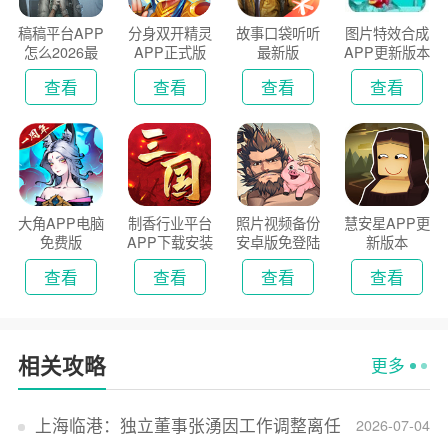
稿稿平台APP
分身双开精灵
故事口袋听听
图片特效合成
怎么2026最
APP正式版
最新版
APP更新版本
新版
2026
查看
查看
查看
查看
大角APP电脑
制香行业平台
照片视频备份
慧安星APP更
免费版
APP下载安装
安卓版免登陆
新版本
2026
版
查看
查看
查看
查看
相关攻略
更多
上海临港：独立董事张湧因工作调整离任
2026-07-04