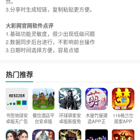
然。
3.分享时生成短链，复制粘贴更方便。
大彩网官网软件点评
1.基础功能灵敏度，很少出现低级问题
2.数据同步后台进行，不影响前台操作
3.日期时间选择方便，容易点错
热门推荐
书签地球安
餐饮酒店平
环球驿家安
木屋竹屋建
116格兰仕
卓版无广告
台安卓版
卓版新版免
造APP正
居家APP
官方正版
2026版
费下载
版2026
手机版