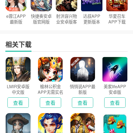
e蓉江APP
快捷奏安卓
射洪容兴物
达叔APP
华夏召车
最新版
版官网版
业安卓版客
更新版本
APP下载
户端
2026
安装2026
相关下载
LMIR安卓版
榆林公积金
悄悄说APP最
美家lifeAPP
中文版
APP无需实名
新版
安卓版
认证版
查看
查看
查看
查看