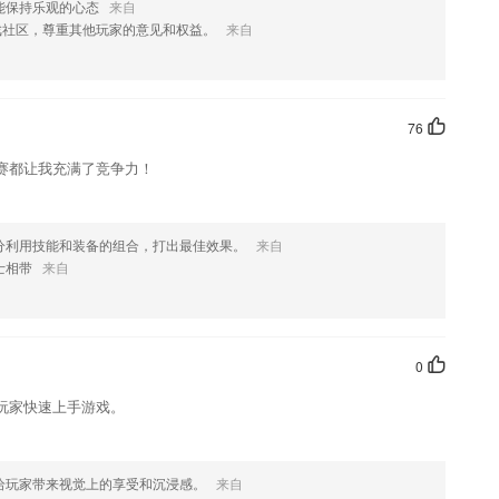
能保持乐观的心态
来自
知问题
戏社区，尊重其他玩家的意见和权益。
来自
如果您喜欢这款软件，您可以到应用商店进行打分评论，说出您的使用
修改。
76
赛都让我充满了竞争力！
分利用技能和装备的组合，打出最佳效果。
来自
士相带
来自
0
玩家快速上手游戏。
给玩家带来视觉上的享受和沉浸感。
来自