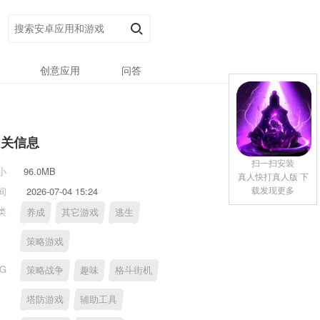
创意应用
问答
相关信息
扫一扫安装
小
96.0MB
真人快打真人版 下
载发现更多
间
2026-07-04 15:24
类
养成
其它游戏
逃生
策略游戏
AG
策略战争
趣味
格斗街机
塔防游戏
辅助工具