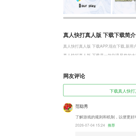
真人快打真人版 下载下载简介
真人快打真人版 下载
APP,现在下载,新
真人快打真人版 下载是一款别具风格的大
战方式，可以带给你别致的修仙体验，炫
的修仙风格，让人沉沦其中，对大明天启
网友评论
真人快打真人版 下载软件特色
1,提供全链条数字化方案，使3D资产贯穿
下载真人快打真
2,学习不孤单，爱教学全程陪伴，反馈
3,全部网络、出版小说一网打尽。
范聪秀
4,用户可以随意的将自己的图片完成裁剪
了解游戏的规则和机制，以便更好
5,易购药：先进的导医问药，发展远程
2026-07-04 15:24
推荐
6,含有众多消防工作功能,有效帮助用户在