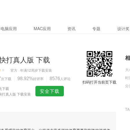
电脑应用
MAC应用
资讯
专题
设计奖
快打真人版 下载
大
官方
年满12周岁
下载安装
时
7
次下载
98.92%
好评率
8576
人评论
扫码打开当前页下载
分
先下载
安全下载
快打真人版 下载安装
T