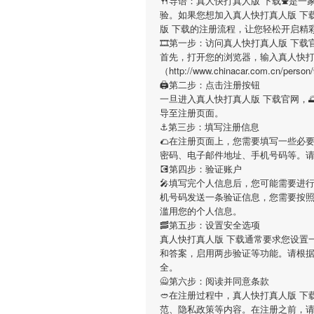
🍴导语：
真人快打真人版 下载
⛲是一
验。如果您想加入
真人快打真人版 下
版 下载
的注册流程，让您轻松开启精
🎞第一步：访问真人快打真人版 下载
首先，打开您的浏览器，输入
真人快打
（http://www.chinacar.com.
🖨第二步：点击注册按钮
一旦进入
真人快打真人版 下载
官网，
导至注册页面。
⚓️第三步：填写注册信息
🌮在注册页面上，您需要填写一些必
密码、电子邮件地址、手机号码等。
💽第四步：验证账户
🎤填写完个人信息后，您可能需要进
机号码发送一条验证信息，您需要按
滥用您的个人信息。
🥓第五步：设置安全选项
真人快打真人版 下载
通常要求您设置
和答案，启用两步验证等功能。请根
全。
🙅第六步：阅读并同意条款
🥙在注册过程中，
真人快打真人版 下
范、隐私政策等内容。在注册之前，