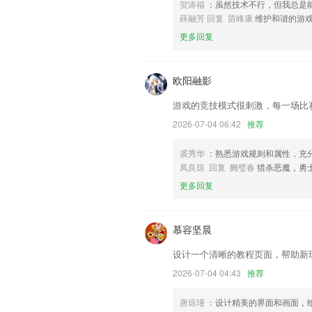
贺涛福
：虽然技术不行，但我总是
功能新增，提供更多乘车码活动；修复已
薛融芳 回复 苗峰康
维护和谐的游
联系我们
更多回复
以上就是真人快打真人版 下载的介绍，
经历，以帮助我们更好的对产品进行优化
欧阳融影
游戏的竞技模式很刺激，每一场比
2026-07-04 06:42
推荐
裘秀华
：熟悉游戏规则和属性，充
凤良琼 回复 阙璧春
猎杀恶魔，勇
更多回复
慕容坚晨
设计一个清晰的教程页面，帮助新
2026-07-04 04:43
推荐
唐琼瑾
：设计精美的界面和画面，