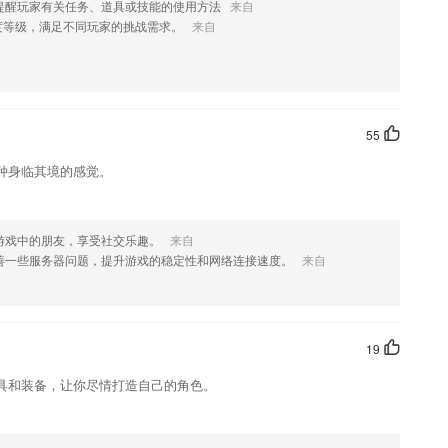
提醒玩家有关任务、道具或技能的使用方法
来自
度等级，满足不同玩家的挑战需求。
来自
能多多且安全好用的手机成语学习工具。
古迹，保证用户能全面认识。
软件使用科学的多元识字法，以动画位背景让小朋友在学习的过程中享受
55
程的艰辛与不易，在我们自己读书的过程中碰到的问题耽误了我们大量的
种身临其境的感觉。
能够帮留学生去解决这类烦恼并节省时间，那真是一件很棒的事情
都可以了解。
游戏中的朋友，享受社交乐趣。
来自
有智能化等等不同的采纳数都可以根据学校的方式去进行设置
善一些服务器问题，提升游戏的稳定性和网络连接速度。
来自
么?
物抽好礼做公益，更多活动敬请期待
19
具和装备，让你尽情打造自己的角色。
退