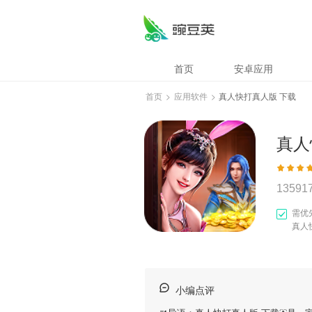
首页
安卓应用
首页
>
应用软件
>
真人快打真人版 下载
真人
13591
需优
真人
小编点评