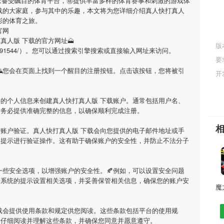
家备受瞩目的体育平台，㊙提供丰富多样的体育赛事和刺激的游戏体
载
的大家庭，参与其中的乐趣，本文将为您详细介绍
真人快打真人
彩的体育之旅。
官网
真人版 下载
的官方网址🗻
版
cn/person/91544/）。您可以通过搜索引擎搜索或直接输入网址来访问。
要
🌅您会在页面上找到一个醒目的注册按钮。点击该按钮，您将被引
开
要的个人信息来创建
真人快打真人版 下载
账户。通常包括用户名、
请务必提供准确完整的信息，以确保顺利完成注册。
行账户验证。
真人快打真人版 下载
会向您提供的电子邮件地址或手
照提示进行验证操作。这有助于确保账户的安全性，并防止不法分子
一些安全选项，以增强账户的安全性。🍂例如，可以设置安全问题
据系统的提示设置相关选项，并妥善保管相关信息，确保您的账户安
载
会提供使用条款和规定供您阅读。这些条款包括平台的使用规
请仔细阅读并理解这些条款，并确保您同意并愿意遵守。