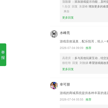
蒲颖馨
：添加游戏提示功能，及时
真人快打真人版 下载软件优势
1.生仪 回复 东梁峰
增加更多的难
来自
1.为各位提供了更全面且优质的教学，功
更多回复
2.名胜古迹，在软件中有动画形象的名胜
3.为了实现快乐高效的认识汉字，整个
水峰亮
学习热爱学习 学习的高速与有效。
4.而作为创始团队的我们，甚至留学过
游戏音效逼真，配乐悦耳，给人一
时间，而我们在想，如果有这么一个软件
2026-07-04 09:09
推荐
举
5.每次学习便捷就可以进行，让用户实时
报
高君庆
：多与其他玩家互动，结交
6.操作简单，设置了不同的向导化，还
徐壮玲 回复 刘致娣
希望游戏能改
真人快打真人版 下载更新了什
更多回复
南瓜积分页面更新，小积分大用处，兑好
修复 魔棒产品 声音异常问题.
幸可朋
截图增加水印
游戏的商城系统提供各种丰富的道
重大安全性和稳定性升级；
2026-07-04 05:55
推荐
修改了某些项目当没有新闻列表的时候闪