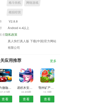
格斗街机
网络游戏
模拟经营
本
V2.8.8
求
Android 4.4以上
发者
隐私政策
真人快打真人版 下载(中国)官方网站
有限公司
相关应用推荐
更多
魔力微咖秀安卓版
易积木安卓版
鄂州矿产品APP
37.31MB
44.85MB
13.1MB
查看
查看
查看