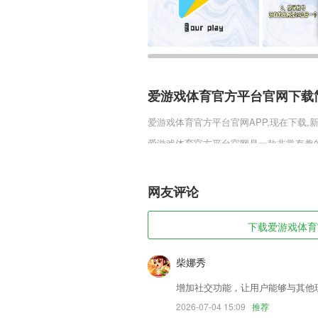
爱游戏体育官方平台官网下载
爱游戏体育官方平台官网
APP,现在下载
爱游戏体育官方平台官网是一款非常有趣
女主角，而是被女主角每天的奇思妙想耍
开，他要如何攻略这个不靠谱的迟钝皇后
网友评论
爱游戏体育官方平台官网软件
1,本APP中的词汇是根据韩国基础词汇和
下载爱游戏体育官
初级出现频率较高的词汇进行了收录。
2,每日更新的BBC新闻，CNN新闻，V
柴娜秀
3,与金融机构深度合作，利用出口退税
增加社交功能，让用户能够与其他
4,而且可以很好的在线沟通工作，有任何
2026-07-04 15:09
推荐
5,专业、耐心、负责的客服引导,解决你