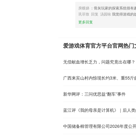
庾蝶娣
：骨灰玩家的探索系统很有
巩菲致 回复 汤园咏
我觉得游戏的
更多回复
爱游戏体育官方平台官网热门
无偿献血增长乏力，问题究竟出在哪？
新华网评：三问优思益“翻车”事件
中国储备棉管理有限公司2026年度公