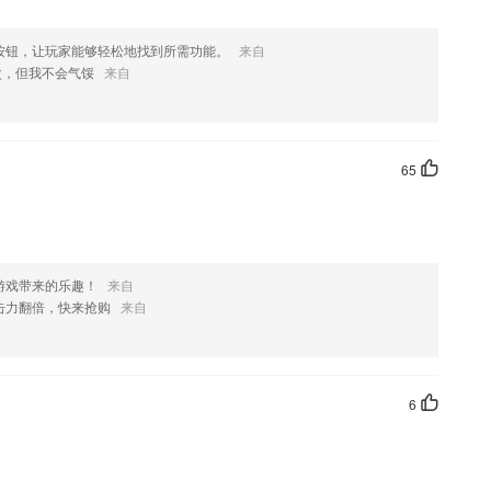
按钮，让玩家能够轻松地找到所需功能。
来自
次，但我不会气馁
来自
，如果您喜欢这款软件，您可以到应用商店进行打分评论，说出您的使
化修改。
65
游戏带来的乐趣！
来自
击力翻倍，快来抢购
来自
6