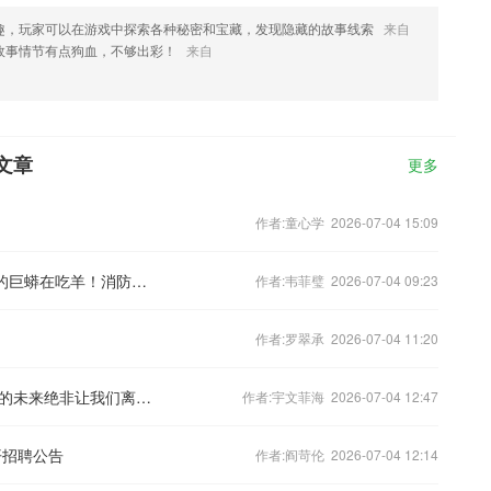
趣，玩家可以在游戏中探索各种秘密和宝藏，发现隐藏的故事线索
来自
故事情节有点狗血，不够出彩！
来自
文章
更多
作者:童心学 2026-07-04 15:09
广西来宾山村内惊现长约3米、重55斤的巨蟒在吃羊！消防：目前已被捕获送往动物园
作者:韦菲璧 2026-07-04 09:23
作者:罗翠承 2026-07-04 11:20
蓝江评《我的母亲是计算机》｜后人类的未来绝非让我们离开身体
作者:宇文菲海 2026-07-04 12:47
开招聘公告
作者:阎苛伦 2026-07-04 12:14