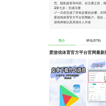
范、隐私政策等内容。在注册之前，
⏳第七步：完成注册
🍗一旦您完成了所有必要的步骤，并
爱游戏体育官方平台官网账户。现在
游戏体验以及其他令人兴奋
简介
评论(579)
爱游戏体育官方平台官网最新