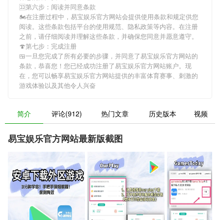
🈁第六步：阅读并同意条款
🏍在注册过程中，
易宝娱乐官方网站
会提供使用条款和规定供您
阅读。这些条款包括平台的使用规范、隐私政策等内容。在注册
之前，请仔细阅读并理解这些条款，并确保您同意并愿意遵守。
🍄第七步：完成注册
🍱一旦您完成了所有必要的步骤，并同意了
易宝娱乐官方网站
的
条款，恭喜您！您已经成功注册了易宝娱乐官方网站账户。现
在，您可以畅享
易宝娱乐官方网站
提供的丰富体育赛事、刺激的
游戏体验以及其他令人兴奋
简介
评论(912)
热门文章
历史版本
视频
易宝娱乐官方网站最新版截图