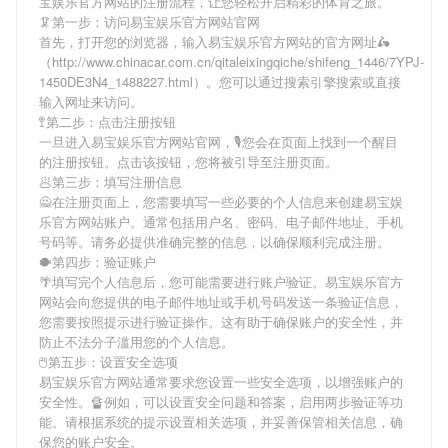
宝娱乐官方网站
的注册流程，让您轻松开启精彩的体育之旅。
🦑第一步：访问易宝娱乐官方网站官网
首先，打开您的浏览器，输入
易宝娱乐官方网站
的官方网址🛵
（http://www.chinacar.com.cn/qitaleixingqiche/shifeng_1446/7YPJ-
1450DE3N4_1488227.html）。您可以通过搜索引擎搜索或直接
输入网址来访问。
🚏第二步：点击注册按钮
一旦进入
易宝娱乐官方网站
官网，🎙您会在页面上找到一个醒目
的注册按钮。点击该按钮，您将被引导至注册页面。
🥟第三步：填写注册信息
🙅在注册页面上，您需要填写一些必要的个人信息来创建
易宝娱
乐官方网站
账户。通常包括用户名、密码、电子邮件地址、手机
号码等。请务必提供准确完整的信息，以确保顺利完成注册。
🐡第四步：验证账户
🌴填写完个人信息后，您可能需要进行账户验证。
易宝娱乐官方
网站
会向您提供的电子邮件地址或手机号码发送一条验证信息，
您需要按照提示进行验证操作。这有助于确保账户的安全性，并
防止不法分子滥用您的个人信息。
🖱第五步：设置安全选项
易宝娱乐官方网站
通常要求您设置一些安全选项，以增强账户的
安全性。🔏例如，可以设置安全问题和答案，启用两步验证等功
能。请根据系统的提示设置相关选项，并妥善保管相关信息，确
保您的账户安全。