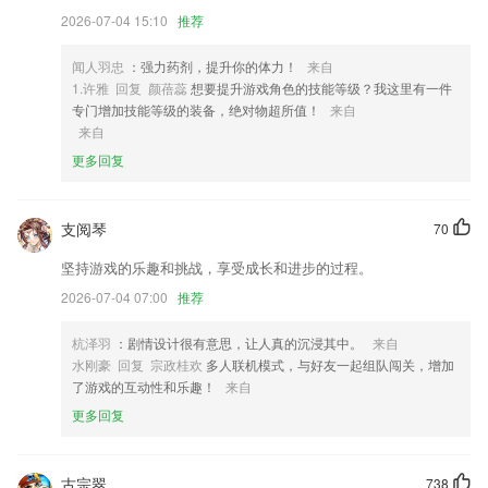
知，高效管控提升团队执行力！支持文档、图片附件；
2026-07-04 15:10
推荐
4,结合本地各种民生服务打造内蒙古本地综合的新闻客户端。
闻人羽忠
：强力药剂，提升你的体力！
来自
5,添加标注、批注、注释来标记文本
1.许雅 回复 颜蓓蕊
想要提升游戏角色的技能等级？我这里有一件
6,【思维导图】读完就忘?阅读能力没提升?做做思维导图，还原阅读情景
专门增加技能等级的装备，绝对物超所值！
来自
记得更牢，阅读、写作能力蹭蹭涨。
来自
更多回复
易宝娱乐官方网站软件优势
1.伴读APP是为中小学生迅速提高英语口语发音，
支阅琴
70
2.用户可以控制听力材料的播放速度，对进度进行调整；
坚持游戏的乐趣和挑战，享受成长和进步的过程。
3.每个主题文本有相应的新学字词堆集、例句示范，进步识字量，加强阅
览和表达基础。
2026-07-04 07:00
推荐
4.视频课程学习站提升学习成绩
杭泽羽
：剧情设计很有意思，让人真的沉浸其中。
来自
5.照药镜app可浏览、查询药材原植物、正品、非正品及劣质品等图片信
水刚豪 回复 宗政桂欢
多人联机模式，与好友一起组队闯关，增加
息，供用户自行学习了解判定药材名称及真伪
了游戏的互动性和乐趣！
来自
6.通过对中国历史大事件的记录，让用户可以了解到影响到朝代更替的事
更多回复
件。
易宝娱乐官方网站更新了什么?
古宗翠
738