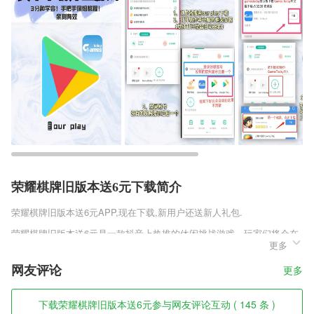
荣耀棋牌旧版本送6元下载简介
荣耀棋牌旧版本送6元
APP,现在下载,新用户还送新人礼包.
荣耀棋牌旧版本送6元是一款抖音上热推的休闲挑战游戏，玩家们将会在
更多
这里通过不断的移动跑酷过程中，玩家们需要去躲避掉全部的障碍物，在
这个过程中玩家们需要想办法掌握好节奏，同时你也需要去想办法避开麻
网友评论
更多
烦，尽可能累计足够数量的钻块，让自己的积分可以加强，属于高跟鞋大
师最新正式版本，安卓玩家们可直接下载。
下载荣耀棋牌旧版本送6元参与网友评论互动 ( 145 条 )
荣耀棋牌旧版本送6元软件特色