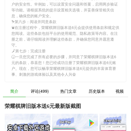
户的安全性。🌸例如，可以设置安全问题和答案，启用两步验证
等功能。请根据系统的提示设置相关选项，并妥善保管相关信
息，确保您的账户安全。
⛷第六步：阅读并同意条款
⛲在注册过程中，
荣耀棋牌旧版本送6元
会提供使用条款和规定供
您阅读。这些条款包括平台的使用规范、隐私政策等内容。在注
册之前，请仔细阅读并理解这些条款，并确保您同意并愿意遵
守。
🗾第七步：完成注册
🕡一旦您完成了所有必要的步骤，并同意了
荣耀棋牌旧版本送6
元
的条款，恭喜您！您已经成功注册了荣耀棋牌旧版本送6元账
户。现在，您可以畅享
荣耀棋牌旧版本送6元
提供的丰富体育赛
事、刺激的游戏体验以及其他令人兴奋
简介
评论(499)
热门文章
历史版本
视频
荣耀棋牌旧版本送6元最新版截图