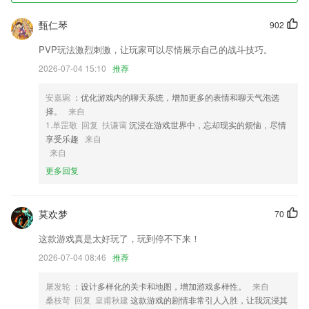
1,【一键求书】不怕找不到的书，就怕你不告诉我们。一键求书功能，想
甄仁琴
902
看什么就这么简单；
PVP玩法激烈刺激，让玩家可以尽情展示自己的战斗技巧。
2,4大类30多种ps滤镜实际效果,肯定让2265图片变的更精彩纷呈;
2026-07-04 15:10
推荐
3,线路：提供景区内旅游线路，畅游沧浪亭尽在其中。
4,设备采购
安嘉琬
：优化游戏内的聊天系统，增加更多的表情和聊天气泡选
择。
来自
5,实时语音翻译，随说随译，支持中、英、日、粤语音输入，很好很方便
1.单罡敬 回复 扶谦霭
沉浸在游戏世界中，忘却现实的烦恼，尽情
的。、
享受乐趣
来自
6,移动远程实时视频: 支持3G/4G和无线（WiFi）网络，真正做到随时随
来自
地的查看；
更多回复
荣耀棋牌旧版本送6元软件优势
1.查找起来更加方便，带给大家的是更好的学习体验，这里的培训课程十
莫欢梦
70
分的全面。
这款游戏真是太好玩了，玩到停不下来！
2.场景模拟学习，学习场景任意切换，学习进度实时查看，都可以更好去
2026-07-04 08:46
推荐
进行模拟学习。
3.·可以自动记录播放位置,不用担心下次找不到听到哪
屠发轮
：设计多样化的关卡和地图，增加游戏多样性。
来自
桑枝苛 回复 皇甫秋建
这款游戏的剧情非常引人入胜，让我沉浸其
4.·多平台互联网，随时想学就学互联网教育，随时随地，想学就学