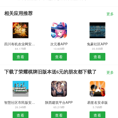
相关应用推荐
更多
四川有机农业网安卓版
次元番APP
兔豪社区APP
64.17MB
13.60MB
35.55MB
查看
查看
查看
下载了荣耀棋牌旧版本送6元的朋友都下载了
更多
智慧社区市民版安卓版
陕西建筑平台APP
易签名安卓版
26.34MB
65.21MB
5.76MB
查看
查看
查看