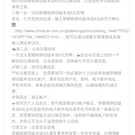
细介绍
荣耀棋牌旧版本送6元
的注册流程，让您轻松开启精彩的
体育之旅。
🍞第一步：访问荣耀棋牌旧版本送6元官网
首先，打开您的浏览器，输入
荣耀棋牌旧版本送6元
的官方网址
🌉
（http://www.chinacar.com.cn/qitaleixingqiche/shifeng_1446/7YPJZ-
1675PF1N4_1489973.html）。您可以通过搜索引擎搜索或直接
输入网址来访问。
🛳第二步：点击注册按钮
一旦进入
荣耀棋牌旧版本送6元
官网，🌋您会在页面上找到一个
醒目的注册按钮。点击该按钮，您将被引导至注册页面。
🛶第三步：填写注册信息
🌁在注册页面上，您需要填写一些必要的个人信息来创建
荣耀棋
牌旧版本送6元
账户。通常包括用户名、密码、电子邮件地址、
手机号码等。请务必提供准确完整的信息，以确保顺利完成注
册。
🉑第四步：验证账户
🚙填写完个人信息后，您可能需要进行账户验证。
荣耀棋牌旧版
本送6元
会向您提供的电子邮件地址或手机号码发送一条验证信
息，您需要按照提示进行验证操作。这有助于确保账户的安全
性，并防止不法分子滥用您的个人信息。
🕑第五步：设置安全选项
荣耀棋牌旧版本送6元
通常要求您设置一些安全选项，以增强账