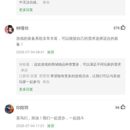
中无法自拔。
来自
5.一些真实发生的案例阅读，从根本出发，深层次的解剖，合理化的安排
更多回复
6.组织管理员加入新建项目,项目内容编辑,撤销。
荣耀棋牌旧版本送6元更新了什么?
钟瑾功
379
（附近沿途搜索，顺路直达所求
游戏的装备系统非常丰富，可以根据自己的需求选择适合的装
修复部分小错误，
备！
练习试题
2026-07-04 08:41
推荐
海报分享优化，重点更聚焦
何枝凝
：这款游戏的商城物品种类繁多，可以满足不同玩家的需求
添加作品失效重新制作功能。
来自
江静宗 回复 邢育荷
希望能有更多的游戏活动，让我们可以与其他
【酒店】详情页黑科技，挑酒店更便利！
玩家一起参与
来自
联系我们
更多回复
以上就是荣耀棋牌旧版本送6元的介绍，如果您喜欢这款软件，您可以到
应用商店进行打分评论，说出您的使用经历，以帮助我们更好的对产品进
行优化修改。
印阳羽
94
菜鸟们，加油！我们一起进步，一起战斗
2026-07-04 11:01
推荐