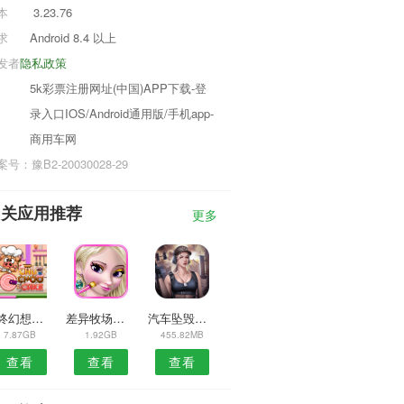
本
3.23.76
求
Android 8.4 以上
发者
隐私政策
5k彩票注册网址(中国)APP下载-登
录入口IOS/Android通用版/手机app-
商用车网
号：豫B2-20030028-29
相关应用推荐
更多
最终幻想勇气启示录蒂法
差异牧场之旅
汽车坠毁模拟器
7.87GB
1.92GB
455.82MB
查看
查看
查看