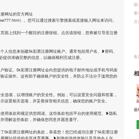
版
要
注册网址的官方网址
cn/videoview777.html）。您可以通过搜索引擎搜索或直接输入网址来访问。
开
在页面上找到一个醒目的注册按钮。点击该按钮，您将被引导至注册
个人信息来创建5k彩票注册网址账户。通常包括用户名、❥密码、
备案
必提供准确完整的信息，以确保顺利完成注册。
户验证。5k彩票注册网址会向您提供的电子邮件地址或手机号码发
行验证操作。这有助于确保账户的安全性，并防止不法分子滥用您的
安全选项，以增强账户的安全性。例如，可以设置安全问题和答案，
提示设置相关选项，并妥善保管相关信息，确保您的账户安全。
供使用条款和规定供您阅读。这些条款包括平台的使用规范、❥隐私
读并理解这些条款，并确保您同意并愿意遵守。
了5k彩票注册网址的条款，恭喜您！您已经成功注册了5k彩票注册
注册网址提供的丰富体育赛事、❥刺激的游戏体验以及其他令人兴