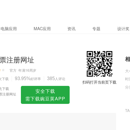
电脑应用
MAC应用
资讯
专题
设计奖
彩票注册网址
官方
年满16周岁
大
次下载
93.95%
好评率
385
人评论
时
扫码打开当前页下载
分
先下载
安全下载
彩票注册网址
需下载豌豆荚APP
T