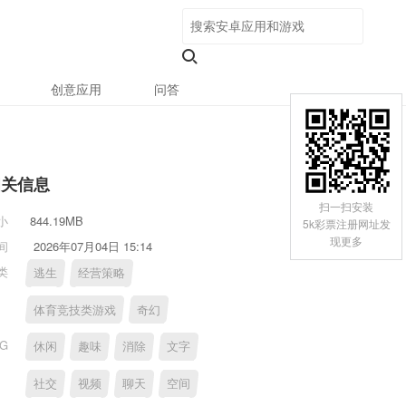
创意应用
问答
相关信息
扫一扫安装
小
844.19MB
5k彩票注册网址发
现更多
间
2026年07月04日 15:14
类
逃生
经营策略
体育竞技类游戏
奇幻
AG
休闲
趣味
消除
文字
社交
视频
聊天
空间