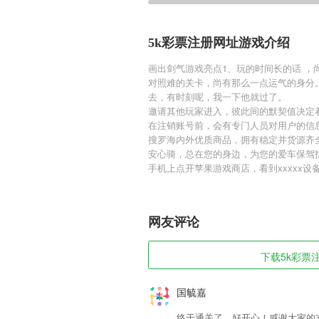
5k彩票注册网址游戏介绍
画出剑气游戏亮点1、玩的时间长的话 ，
对照难的关卡，尚有那么一点运气的身分
去，有时刻呢，我一下他就过了。
邀请其他玩家进入，彼此间的默契值决定
在注销账号前，会有专门人员对用户的信
搜罗海内外优质商品，拥有稳定并货源齐
安心骑，总在您的身边，为您的爱车保驾
手机上点开苹果游戏商店，看到xxxxx设
网友评论
下载5k彩票注
国毓嘉
终于通关了，好开心！感谢大家的