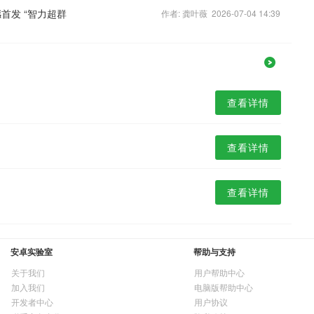
首发 “智力超群
作者: 龚叶薇 2026-07-04 14:39
查看详情
查看详情
查看详情
安卓实验室
帮助与支持
关于我们
用户帮助中心
加入我们
电脑版帮助中心
开发者中心
用户协议