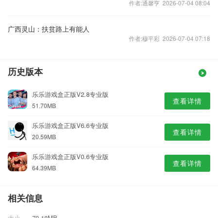
作者:通馨亨 2026-07-04 08:04
广西灵山：扶贫路上有能人
作者:穆平彩 2026-07-04 07:18
历史版本
乐乐游戏盒正版V2.8专业版
查看详情
51.70MB
乐乐游戏盒正版V6.6专业版
查看详情
20.59MB
乐乐游戏盒正版V0.6专业版
查看详情
64.39MB
相关信息
大小
79.18MB