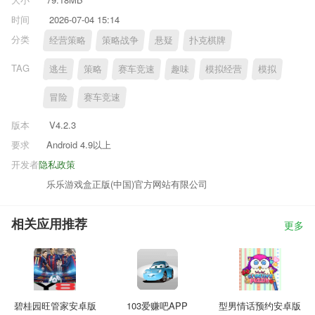
时间
2026-07-04 15:14
分类
经营策略
策略战争
悬疑
扑克棋牌
TAG
逃生
策略
赛车竞速
趣味
模拟经营
模拟
冒险
赛车竞速
版本
V4.2.3
要求
Android 4.9以上
开发者
隐私政策
乐乐游戏盒正版(中国)官方网站有限公司
相关应用推荐
更多
碧桂园旺管家安卓版
103爱赚吧APP
型男情话预约安卓版