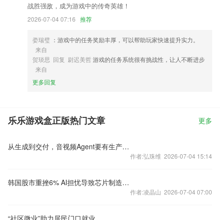
战胜强敌，成为游戏中的传奇英雄！
2026-07-04 07:16
推荐
娄瑞璧
：游戏中的任务奖励丰厚，可以帮助玩家快速提升实力。
来自
贺琰思 回复 尉迟美哲
游戏的任务系统很有挑战性，让人不断进步
来自
更多回复
乐乐游戏盒正版热门文章
更多
从生成到交付，音视频Agent要有生产级开发套件
作者:弘珠维 2026-07-04 15:14
韩国股市重挫6% AI担忧导致芯片制造商股票下跌
作者:凌晶山 2026-07-04 07:00
“社区微业”助力居民门口就业