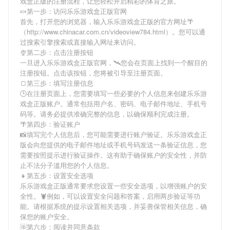
戏盒正版
的注册流程，让您轻松开启精彩的体育之旅。
🍬第一步：访问乐乐游戏盒正版官网
首先，打开您的浏览器，输入
乐乐游戏盒正版
的官方网址🌴
（http://www.chinacar.com.cn/videoview784.html）。您可以通
过搜索引擎搜索或直接输入网址来访问。
🍨第二步：点击注册按钮
一旦进入
乐乐游戏盒正版
官网，🛰您会在页面上找到一个醒目的
注册按钮。点击该按钮，您将被引导至注册页面。
🍞第三步：填写注册信息
🕒在注册页面上，您需要填写一些必要的个人信息来创建
乐乐游
戏盒正版
账户。通常包括用户名、密码、电子邮件地址、手机号
码等。请务必提供准确完整的信息，以确保顺利完成注册。
🌴第四步：验证账户
📸填写完个人信息后，您可能需要进行账户验证。
乐乐游戏盒正
版
会向您提供的电子邮件地址或手机号码发送一条验证信息，您
需要按照提示进行验证操作。这有助于确保账户的安全性，并防
止不法分子滥用您的个人信息。
👧第五步：设置安全选项
乐乐游戏盒正版
通常要求您设置一些安全选项，以增强账户的安
全性。🦞例如，可以设置安全问题和答案，启用两步验证等功
能。请根据系统的提示设置相关选项，并妥善保管相关信息，确
保您的账户安全。
🆔第六步：阅读并同意条款