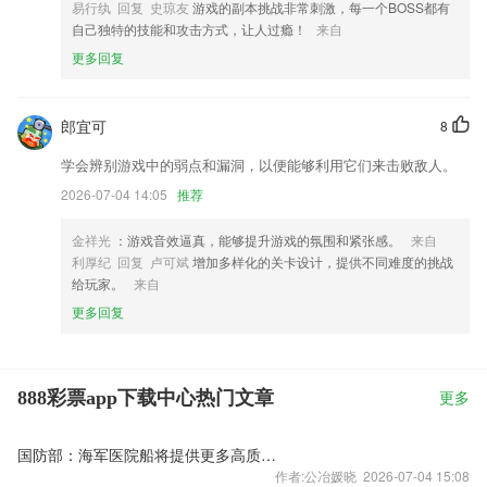
易行纨 回复 史琼友
游戏的副本挑战非常刺激，每一个BOSS都有
自己独特的技能和攻击方式，让人过瘾！
来自
更多回复
郎宜可
8
学会辨别游戏中的弱点和漏洞，以便能够利用它们来击败敌人。
2026-07-04 14:05
推荐
金祥光
：游戏音效逼真，能够提升游戏的氛围和紧张感。
来自
利厚纪 回复 卢可斌
增加多样化的关卡设计，提供不同难度的挑战
给玩家。
来自
更多回复
888彩票app下载中心热门文章
更多
国防部：海军医院船将提供更多高质量公共安全产品
作者:公冶媛晓 2026-07-04 15:08