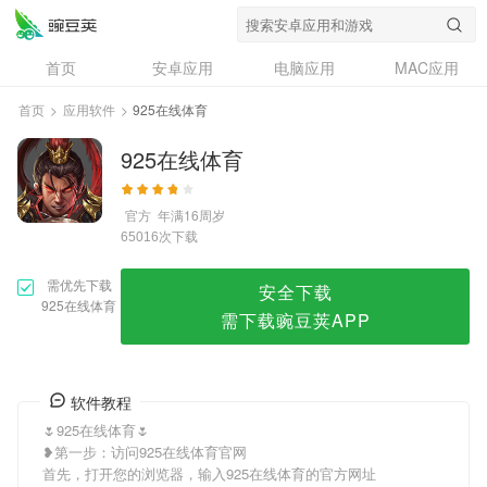
925在线体育
首页
安卓应用
电脑应用
MAC应用
资讯
专题
设计奖
创意应用
首页
>
应用软件
>
925在线体育
问答
925在线体育
官方
年满16周岁
次下载
65016
需优先下载
安全下载
925在线体育
需下载豌豆荚APP
软件教程
🌷925在线体育🌷
❥第一步：访问925在线体育官网
首先，打开您的浏览器，输入925在线体育的官方网址