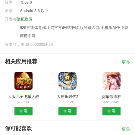
版本
3.68.6
要求
Android 8.6 以上
开发者
隐私政策
925在线体育v0.1.7(官方)网站/网页版登录入口/手机版APP下载-
商用车网
备案号：豫B2-20030028-29
相关应用推荐
更多
大头儿子飞车大战
大捕鱼时代2
赛车弯道赛
4.93GB
7.92GB
558.92MB
查看
查看
查看
你可能喜欢
更多