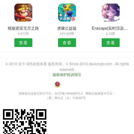
模版密室无尽之路
虎啸公益版
Enscape(实时渲染工具)
8.97GB
225.82MB
2.2MB
查看
查看
查看
© 2010 至今 925在线体育 版权所有。© Since 2010 daxiongtv.com . All rights
reserved.
版权保护投诉指引
・
增值电信业务经营许可证：京ICP备19043480号-2
网络出版服务许可证：
（署）网出证（京）字第827号