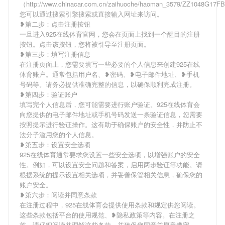
（http://www.chinacar.com.cn/zaihuoche/haoman_3579/ZZ1048G17
您可以通过搜索引擎搜索或直接输入网址来访问。
❥第二步：点击注册按钮
一旦进入925在线体育官网，您会在页面上找到一个醒目的注册
按钮。点击该按钮，您将被引导至注册页面。
❥第三步：填写注册信息
在注册页面上，您需要填写一些必要的个人信息来创建925在线
体育账户。通常包括用户名、❥密码、❥电子邮件地址、❥手机
号码等。请务必提供准确完整的信息，以确保顺利完成注册。
❥第四步：验证账户
填写完个人信息后，您可能需要进行账户验证。925在线体育会
向您提供的电子邮件地址或手机号码发送一条验证信息，您需要
按照提示进行验证操作。这有助于确保账户的安全性，并防止不
法分子滥用您的个人信息。
❥第五步：设置安全选项
925在线体育通常要求您设置一些安全选项，以增强账户的安全
性。例如，可以设置安全问题和答案，启用两步验证等功能。请
根据系统的提示设置相关选项，并妥善保管相关信息，确保您的
账户安全。
❥第六步：阅读并同意条款
在注册过程中，925在线体育会提供使用条款和规定供您阅读。
这些条款包括平台的使用规范、❥隐私政策等内容。在注册之
前，请仔细阅读并理解这些条款，并确保您同意并愿意遵守。