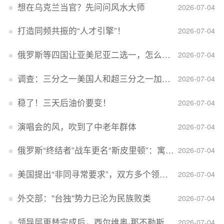
想在乌克兰当官？先问问风水大师
2026-07-04
打造同频共振的“人才引擎”！
2026-07-04
俄罗斯等四国让亚美尼亚二选一，怎么回事？
2026-07-04
调查：三分之一美国人和超三分之一加拿大人感到经济压力
2026-07-04
稳了！三天后油价要变！
2026-07-04
演唱会的风，吹到了中老年群体
2026-07-04
俄罗斯“终结者”战车更名“斯皮里顿”：寓意强大可靠，彰显俄精神力量
2026-07-04
美国提出“非同寻常要求”，双方多个领域分歧依旧，印美贸易谈判进入“关键阶段”
2026-07-04
外交部：''台独''势力已沦为民族败类
2026-07-04
领导层更替完成后，西尔维奥·那不勒斯出任Lucid首席执行官
2026-07-04