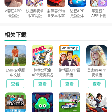
e蓉江APP
快捷奏安卓
射洪容兴物
达叔APP
华夏召车
最新版
版官网版
业安卓版客
更新版本
APP下载
户端
2026
安装2026
相关下载
LMIR安卓版
榆林公积金
悄悄说APP最
美家lifeAPP
中文版
APP无需实名
新版
安卓版
认证版
查看
查看
查看
查看