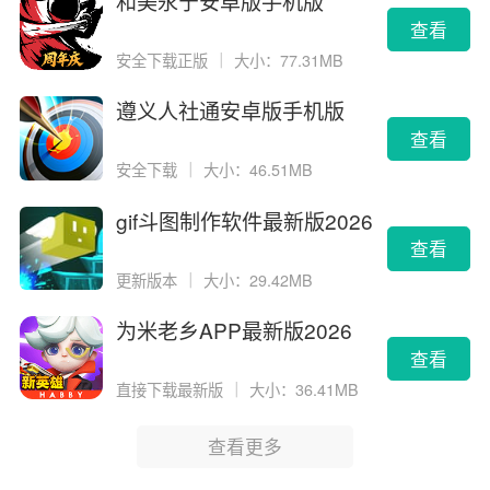
和美永宁安卓版手机版
查看
安全下载正版
｜
大小：77.31MB
遵义人社通安卓版手机版
查看
安全下载
｜
大小：46.51MB
gif斗图制作软件最新版2026
版
查看
更新版本
｜
大小：29.42MB
为米老乡APP最新版2026
查看
直接下载最新版
｜
大小：36.41MB
查看更多