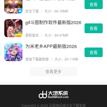
查看
安全下载
｜
大小：68.78MB
gif斗图制作软件最新版2026
版
查看
更新版本
｜
大小：89.97MB
为米老乡APP最新版2026
查看
直接下载最新版
｜
大小：29.11MB
查看更多
Copyright © 2026 正版电玩城大全下载安装