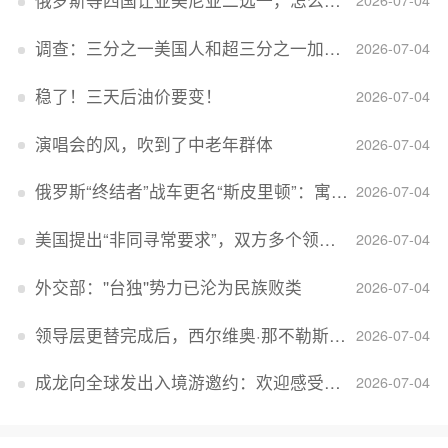
俄罗斯等四国让亚美尼亚二选一，怎么回事？
2026-07-04
调查：三分之一美国人和超三分之一加拿大人感到经济压力
2026-07-04
稳了！三天后油价要变！
2026-07-04
演唱会的风，吹到了中老年群体
2026-07-04
俄罗斯“终结者”战车更名“斯皮里顿”：寓意强大可靠，彰显俄精神力量
2026-07-04
美国提出“非同寻常要求”，双方多个领域分歧依旧，印美贸易谈判进入“关键阶段”
2026-07-04
外交部：''台独''势力已沦为民族败类
2026-07-04
领导层更替完成后，西尔维奥·那不勒斯出任Lucid首席执行官
2026-07-04
成龙向全球发出入境游邀约：欢迎感受无滤镜的真实中国
2026-07-04