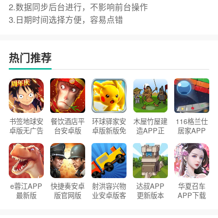
2.数据同步后台进行，不影响前台操作
3.日期时间选择方便，容易点错
热门推荐
书签地球安
餐饮酒店平
环球驿家安
木屋竹屋建
116格兰仕
卓版无广告
台安卓版
卓版新版免
造APP正
居家APP
官方正版
2026版
费下载
版2026
手机版
e蓉江APP
快捷奏安卓
射洪容兴物
达叔APP
华夏召车
最新版
版官网版
业安卓版客
更新版本
APP下载
户端
2026
安装2026