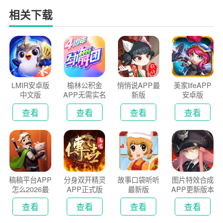
相关下载
LMIR安卓版
榆林公积金
悄悄说APP最
美家lifeAPP
中文版
APP无需实名
新版
安卓版
认证版
查看
查看
查看
查看
稿稿平台APP
分身双开精灵
故事口袋听听
图片特效合成
怎么2026最
APP正式版
最新版
APP更新版本
新版
2026
查看
查看
查看
查看