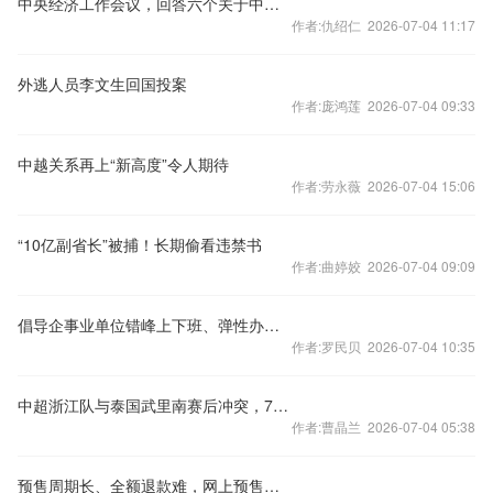
中央经济工作会议，回答六个关于中国经济的重要问题
作者:仇绍仁 2026-07-04 11:17
外逃人员李文生回国投案
作者:庞鸿莲 2026-07-04 09:33
中越关系再上“新高度”令人期待
作者:劳永薇 2026-07-04 15:06
“10亿副省长”被捕！长期偷看违禁书
作者:曲婷姣 2026-07-04 09:09
倡导企事业单位错峰上下班、弹性办公！北京发布七条响应措施
作者:罗民贝 2026-07-04 10:35
中超浙江队与泰国武里南赛后冲突，7人被禁赛48场
作者:曹晶兰 2026-07-04 05:38
预售周期长、全额退款难，网上预售票套路埋得深