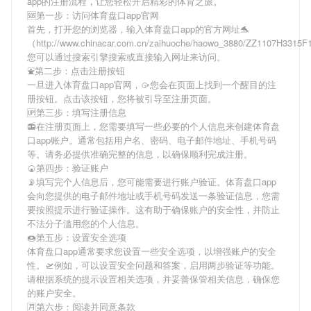
app
的注册流程，让您轻松开启精彩的体育之旅。
🆘第一步：访问体育盘口app官网
首先，打开您的浏览器，输入
体育盘口app
的官方网址🐬
（http://www.chinacar.com.cn/zaihuoche/haowo_3880/ZZ1107H3315
您可以通过搜索引擎搜索或直接输入网址来访问。
⛲️第二步：点击注册按钮
一旦进入
体育盘口app
官网，🥠您会在页面上找到一个醒目的注
册按钮。点击该按钮，您将被引导至注册页面。
🆙第三步：填写注册信息
📻在注册页面上，您需要填写一些必要的个人信息来创建
体育盘
口app
账户。通常包括用户名、密码、电子邮件地址、手机号码
等。请务必提供准确完整的信息，以确保顺利完成注册。
🍘第四步：验证账户
📡填写完个人信息后，您可能需要进行账户验证。
体育盘口app
会向您提供的电子邮件地址或手机号码发送一条验证信息，您需
要按照提示进行验证操作。这有助于确保账户的安全性，并防止
不法分子滥用您的个人信息。
🍩第五步：设置安全选项
体育盘口app
通常要求您设置一些安全选项，以增强账户的安全
性。🛫例如，可以设置安全问题和答案，启用两步验证等功能。
请根据系统的提示设置相关选项，并妥善保管相关信息，确保您
的账户安全。
🈷第六步：阅读并同意条款