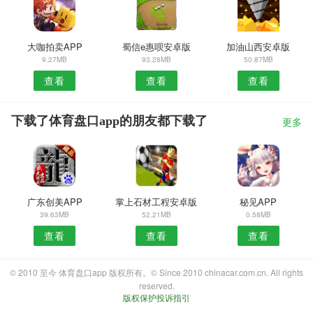
大咖拍卖APP
蜀信e惠呗安卓版
加油山西安卓版
9.27MB
93.28MB
50.87MB
查看
查看
查看
下载了体育盘口app的朋友都下载了
更多
广东创美APP
掌上石材工程安卓版
秘见APP
39.63MB
52.21MB
0.58MB
查看
查看
查看
© 2010 至今 体育盘口app 版权所有。© Since 2010 chinacar.com.cn. All rights
reserved.
版权保护投诉指引