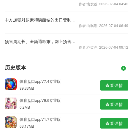
作者:袁发荔 2026-07-04 04:42
中方加强对尿素和磷酸铵的出口管制？外交部回应
作者:曲飘勤 2026-07-04 06:49
预售周期长、全额退款难，网上预售票套路埋得深
作者:齐柔亮 2026-07-04 09:12
历史版本
体育盘口appV7.4专业版
查看详情
89.33MB
体育盘口appV9.9专业版
查看详情
0.2MB
体育盘口appV1.7专业版
查看详情
63.17MB